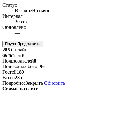
Статус
В эфире
На паузе
Интервал
30 сек
Обновлено
—
Пауза
Продолжить
285
Онлайн
66%
Гостей
Пользователей
0
Поисковых ботов
96
Гостей
189
Всего
285
Подробнее
Закрыть
Обновить
Сейчас на сайте