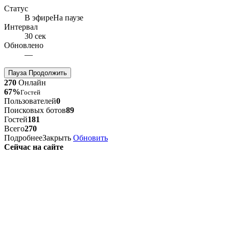
Статус
В эфире
На паузе
Интервал
30 сек
Обновлено
—
Пауза
Продолжить
270
Онлайн
67%
Гостей
Пользователей
0
Поисковых ботов
89
Гостей
181
Всего
270
Подробнее
Закрыть
Обновить
Сейчас на сайте