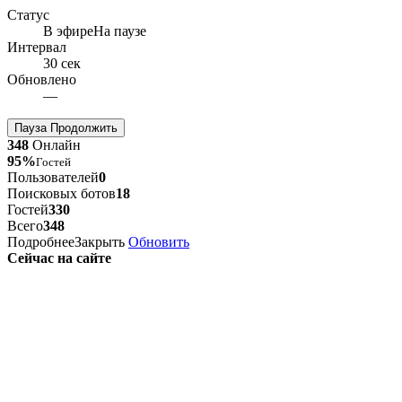
Статус
В эфире
На паузе
Интервал
30 сек
Обновлено
—
Пауза
Продолжить
348
Онлайн
95%
Гостей
Пользователей
0
Поисковых ботов
18
Гостей
330
Всего
348
Подробнее
Закрыть
Обновить
Сейчас на сайте