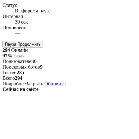
Статус
В эфире
На паузе
Интервал
30 сек
Обновлено
—
Пауза
Продолжить
294
Онлайн
97%
Гостей
Пользователей
0
Поисковых ботов
9
Гостей
285
Всего
294
Подробнее
Закрыть
Обновить
Сейчас на сайте