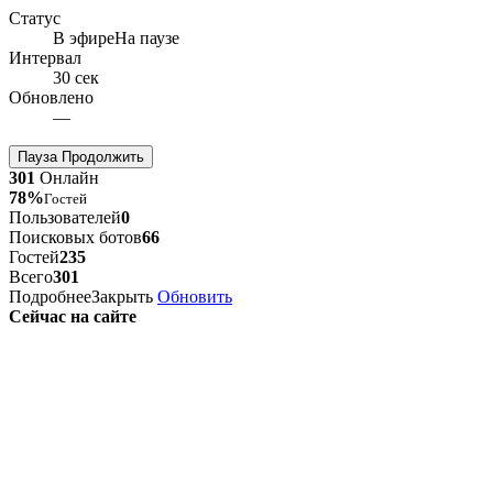
Статус
В эфире
На паузе
Интервал
30 сек
Обновлено
—
Пауза
Продолжить
301
Онлайн
78%
Гостей
Пользователей
0
Поисковых ботов
66
Гостей
235
Всего
301
Подробнее
Закрыть
Обновить
Сейчас на сайте