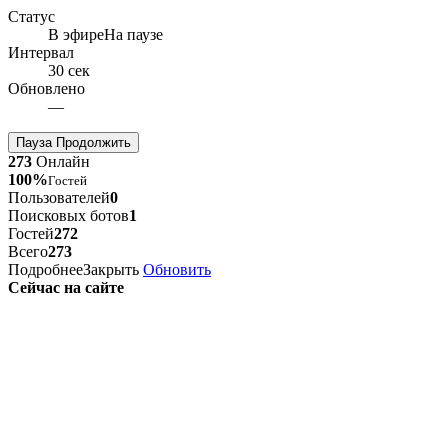
Статус
В эфире
На паузе
Интервал
30 сек
Обновлено
—
Пауза
Продолжить
273
Онлайн
100%
Гостей
Пользователей
0
Поисковых ботов
1
Гостей
272
Всего
273
Подробнее
Закрыть
Обновить
Сейчас на сайте