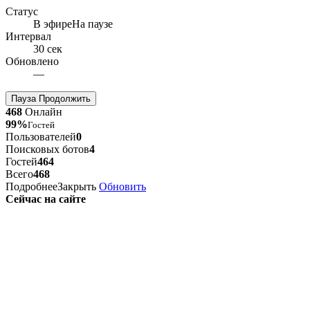
Статус
В эфире
На паузе
Интервал
30 сек
Обновлено
—
Пауза
Продолжить
468
Онлайн
99%
Гостей
Пользователей
0
Поисковых ботов
4
Гостей
464
Всего
468
Подробнее
Закрыть
Обновить
Сейчас на сайте