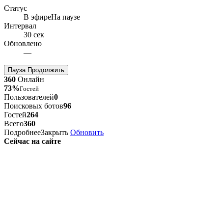
Статус
В эфире
На паузе
Интервал
30 сек
Обновлено
—
Пауза
Продолжить
360
Онлайн
73%
Гостей
Пользователей
0
Поисковых ботов
96
Гостей
264
Всего
360
Подробнее
Закрыть
Обновить
Сейчас на сайте