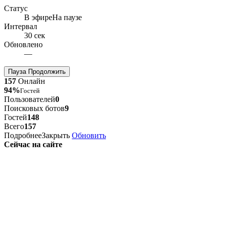
Статус
В эфире
На паузе
Интервал
30 сек
Обновлено
—
Пауза
Продолжить
157
Онлайн
94%
Гостей
Пользователей
0
Поисковых ботов
9
Гостей
148
Всего
157
Подробнее
Закрыть
Обновить
Сейчас на сайте