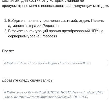
хостингом, для хостингов у которых слияние не
предусмотрено можно воспользоваться следующим методом.
Войдите в панель управления системой, отдел: Панель
администратора >> Редактор
В файле конфигураций правил преобразований ЧПУ на
серверном уровне: .htaccess
После:
# Mod rewrite on<br /> RewriteEngine On<br /> RewriteBase /
Добавьте следующую запись:
# Redirect<br /> RewriteCond %{HTTP_HOST} !^www\.slaed\.net [NC]
<br /> RewriteRule ^(.*)$ http://www.slaed.net/$1 [R=301,L]