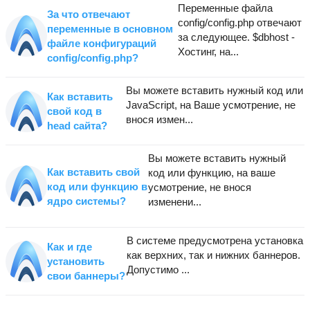
Переменные файла
За что отвечают
config/config.php отвечают
переменные в основном
за следующее. $dbhost -
файле конфигураций
Хостинг, на...
config/config.php?
Вы можете вставить нужный код или
Как вставить
JavaScript, на Ваше усмотрение, не
свой код в
внося измен...
head сайта?
Вы можете вставить нужный
Как вставить свой
код или функцию, на ваше
код или функцию в
усмотрение, не внося
ядро системы?
изменени...
В системе предусмотрена установка
Как и где
как верхних, так и нижних баннеров.
установить
Допустимо ...
свои баннеры?