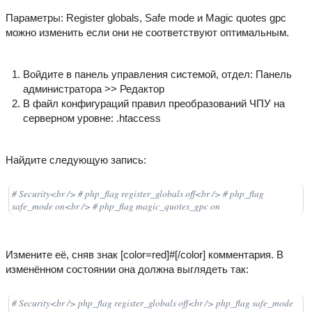
Параметры: Register globals, Safe mode и Magic quotes gpc
можно изменить если они не соответствуют оптимальным.
Войдите в панель управления системой, отдел: Панель
администратора >> Редактор
В файл конфигураций правил преобразований ЧПУ на
серверном уровне: .htaccess
Найдите следующую запись:
# Security<br /> # php_flag register_globals off<br /> # php_flag
safe_mode on<br /> # php_flag magic_quotes_gpc on
Измените её, сняв знак [color=red]#[/color] комментария. В
изменённом состоянии она должна выглядеть так:
# Security<br /> php_flag register_globals off<br /> php_flag safe_mode