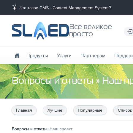
Что такое CMS - Content Management System?
Все великое
просто
Продукты
Услуги
Партнерам
Поддер
Вопросы и ответы
»
Наш п
Главная
Лучшие
Популярные
Список
Вопросы и ответы
»
Наш проект