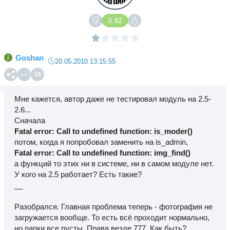
3.92
Goshan
20.05.2010 13:15:55
34
Мне кажется, автор даже не тестировал модуль на 2.5-
2.6...
Сначала
Fatal error: Call to undefined function: is_moder()
потом, когда я попробовал заменить на is_admin,
Fatal error: Call to undefined function: img_find()
а функций то этих ни в системе, ни в самом модуле нет.
У кого на 2.5 работает? Есть такие?
__
Разобрался. Главная проблема теперь - фотография не
загружается вообще. То есть всё проходит нормально,
но папки все пусты. Права везде 777. Как быть?