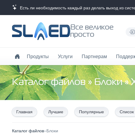
Есть ли необходимость каждый раз делать выход из сис
Все великое
просто
Продукты
Услуги
Партнерам
Поддер
Каталог файлов
»
Блоки
» 
Главная
Лучшие
Популярные
Список
Каталог файлов
»
Блоки