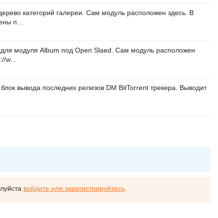
дерево категорий галереи. Сам модуль расположен здесь. В
ены п...
 для модуля Album под Open Slaed. Сам модуль расположен
//w...
блок вывода последних релизов DM BitTorrent трекера. Выводит
алуйста
войдите или зарегистрируйтесь
.