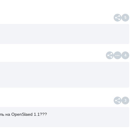
5
4
3
уль на OpenSlaed 1.1???