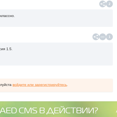
2
 классно.
1
ия 1.5.
алуйста
войдите или зарегистрируйтесь
.
AED CMS В ДЕЙСТВИИ?