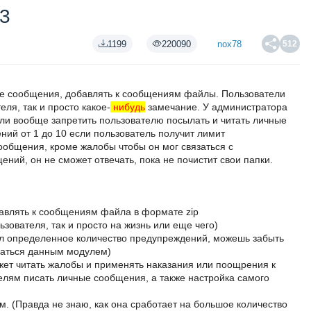
3
1199
220090
nox78
512
ые сообщения, добавлять к сообщениям файлы. Пользователи
ля, так и просто какое-
нибудь
замечание. У администратора
ли вообще запретить пользователю посылать и читать личные
ий от 1 до 10 если пользователь получит лимит
ообщения, кроме жалобы чтобы он мог связаться с
ний, он не сможет отвечать, пока не почистит свои папки.
бавлять к сообщениям файла в формате zip
зователя, так и просто на жизнь или еще чего)
ил определенное количество предупреждений, можешь забыть
ваться данным модулем)
ет читать жалобы и применять наказания или поощрения к
лям писать личные сообщения, а также настройка самого
. (Правда не знаю, как она сработает на большое количество