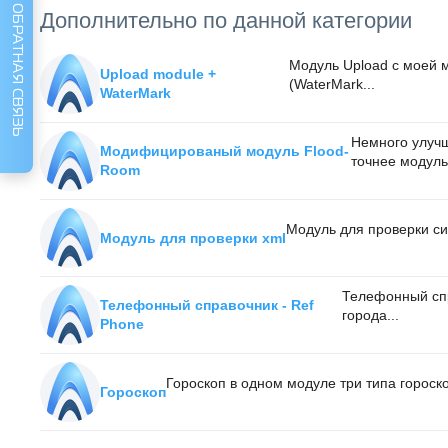
ОБРАТНАЯ СВЯЗЬ
Дополнительно по данной категории
Модуль Upload с моей 
Upload module +
(WaterMark...
WaterMark
Немного улуч
Модифицированый модуль Flood-
точнее модуль 
Room
Модуль для проверки си
Модуль для проверки xml
Телефонный спр
Телефонный справочник - Ref
города...
Phone
Гороскоп в одном модуле три типа гороск
Гороскоп