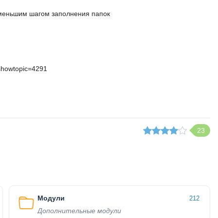
с меньшим шагом заполнения папок
showtopic=4291
23
Модули
212
Дополнительные модули