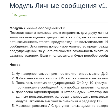
Модуль Личные сообщения v1.
Модули
Модуль Личные сообщения v1.3
Позволит вашим пользователем отправлять друг другу личн
могут послать администрации сайта жалобу, как на пользовате
есть возможность ставить предупреждения пользователям. И
сообщения. Выставлять допустимое количество предупрежден
предупреждений, то у него отключится возможность писать с
администратором. Если у пользователя будет перебор сообще
Новое
Ну, наверное, самое приятное это что теперь можно. До
Добавлена кнопка жалоба. (Можно жаловаться как на поль
Появилась система предупреждений. От 0 до 10 .(получ
про написание сообщений, или вообще запретят пользо
Добавлена администрация. В которой администратор мож
данным пользователям, запрещать разрешать пользовате
модуля, включать выключать смайлики и редактор BB
Массовая рассылка Л.С доступна только администраторам