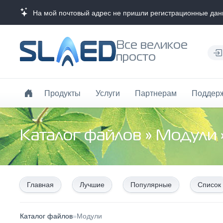
На мой почтовый адрес не пришли регистрационные данн
Все великое
просто
Продукты
Услуги
Партнерам
Поддер
Каталог файлов
»
Модули
Главная
Лучшие
Популярные
Список
Каталог файлов
»
Модули