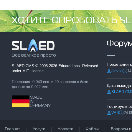
ХОТИТЕ ОПРОБОВАТЬ SL
Фору
Все великое просто
Пожелания к
SLAED CMS
© 2005-2026 Eduard Laas. Released
olevpa
14
under MIT License.
Разместил:
Дата
Генерация: 0.040 сек. и 20 запросов к базе
Дата выхода
данных за 0.022 сек.
SLAED CM
Разместил:
MADE
IN
GERMANY
VAN
24.0
Разместил:
Дата:
Главная
Услуги
Новости
Файлы
Вопросы и