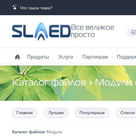
Что такое тема?
Все великое
просто
Продукты
Услуги
Партнерам
Поддер
Каталог файлов
»
Модули
Главная
Лучшие
Популярные
Список
Каталог файлов
»
Модули