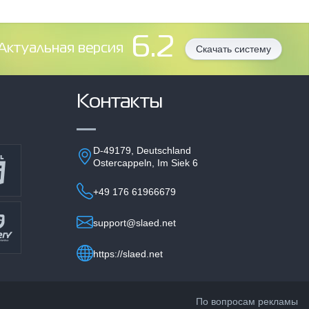
6.2
Aктуальная версия
Скачать систему
Контакты
D-49179, Deutschland
Ostercappeln, Im Siek 6
+49 176 61966679
support@slaed.net
https://slaed.net
По вопросам рекламы