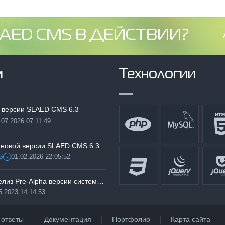
AED CMS В ДЕЙСТВИИ?
м
Технологии
 версии SLAED CMS 6.3
.07.2026 07:11:49
:
 новой версии SLAED CMS 6.3
S
01.02.2026 22:05:52
Дата:
Тестируем релиз Pre-Alpha версии системы SLAED CMS 6.3 Pro
5.2023 14:14:53
 ответы
Документация
Портфолио
Карта сайта