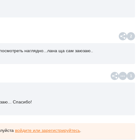
2
посмотреть наглядно...лана ща сам заюзаю..
1
заю... Спасибо!
алуйста
войдите или зарегистрируйтесь
.