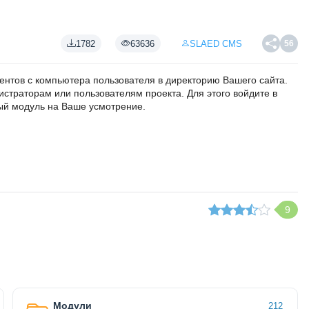
1782
63636
SLAED CMS
56
ентов с компьютера пользователя в директорию Вашего сайта.
страторам или пользователям проекта. Для этого войдите в
ый модуль на Ваше усмотрение.
9
Модули
212