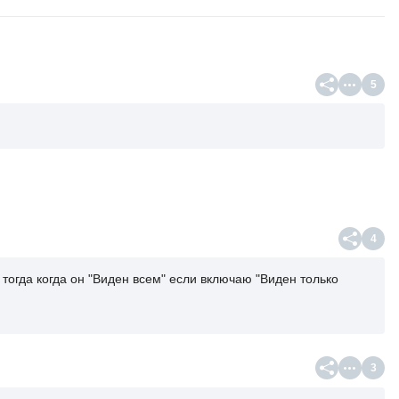
5
4
 тогда когда он "Виден всем" если включаю "Виден только
3