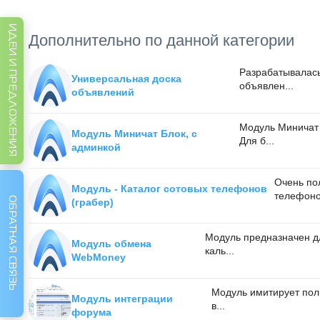
ИДЕИ И ПРЕДЛОЖЕНИЯ
Дополнительно по данной категории
Разрабатывалась 
Универсальная доска
объявлен...
объявлений
Модуль Миничат 
Модуль Миничат Блок, с
Для б...
админкой
Очень по
Модуль - Каталог сотовых телефонов
телефонов
ОБРАТНАЯ СВЯЗЬ
(грабер)
Модуль предназначен д
Модуль обмена
каль...
WebMoney
Модуль имитирует пол
Модуль интеграции
в...
форума