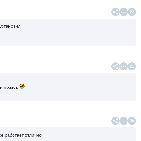
22
установил.
21
ничтожил.
20
се работает отлично.