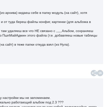
из архива) кидаеш себе в папку модуль (на сайт), хотя
 и от туда береш файлы конфиг, картинки (для альбома в
ам удаляеш все что НЕ связано с ,,,
,,,
Альбом, сохраняеш
ез ПшпМайАдмин этого файла (т.е. добавляеш новые таблицы
а сайт) в теже папки откуда взял (из Нула).
16
му настройки мы не запоминаем.
рмально работающий альбом под 2.3 ???
ообще модуль нашелся как то сам собой, полуслучайно, когда