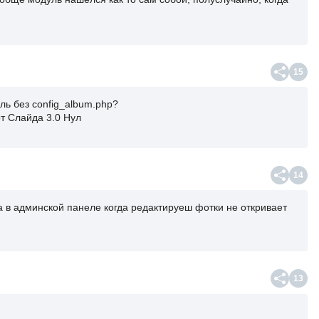
15
уль без config_album.php?
от Слайда 3.0 Нул
14
иа в админской панеле когда редактируеш фотки не откривает
13