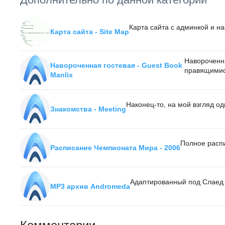
Карта сайта с админкой и н
Карта сайта - Site Map
Навороченна
Навороченная гостевая - Guest Book
правящимис
Manlix
Наконец-то, на мой взгляд о
Знакомства - Meeting
Полное расп
Расписание Чемпионата Мира - 2006
Адаптированный под Слаед 
MP3 архив Andromeda