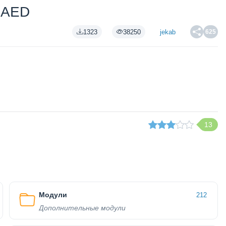
SLAED
1323
38250
jekab
625
13
Модули
212
Дополнительные модули