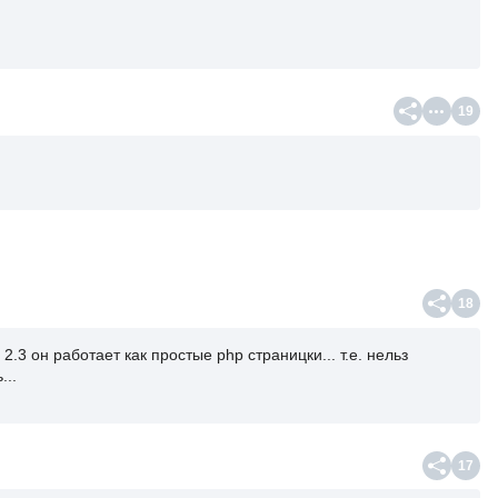
19
18
2.3 он работает как простые php страницки... т.е. нельз
...
17