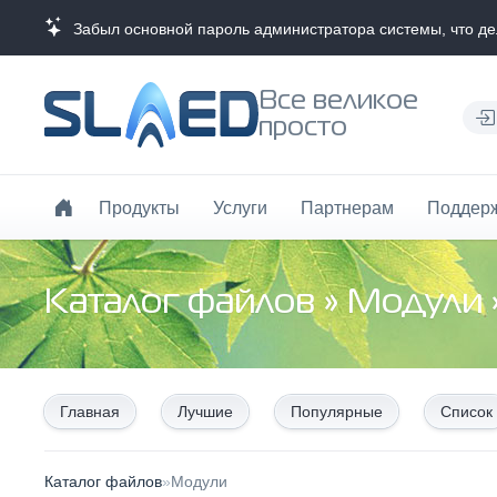
Забыл основной пароль администратора системы, что де
Все великое
просто
Продукты
Услуги
Партнерам
Поддер
Каталог файлов
»
Модули
Главная
Лучшие
Популярные
Список
Каталог файлов
»
Модули