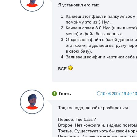
Я установил его так:
Качаеш этот файл и папку Альбом (
помойму это из 3 Нул.
Качаеш слаед 3.0 Нул (ищи в нете)
меню) и файл базы данных.
Открываеш файл с базой данных и т
этот файл, и делаеш выгрузку чер
в свою базу).
Заливаеш конфиг и картинки себе (н
ВСЕ
Гость
10.06.2007 19:49:13
Так, господа, давайте разбираться
Первое. Где базы?
Второе. Нет конфига и, видимо поэто
Третье. Существует хоть бы какой но
Четвертое. Иконки в админке нету и в