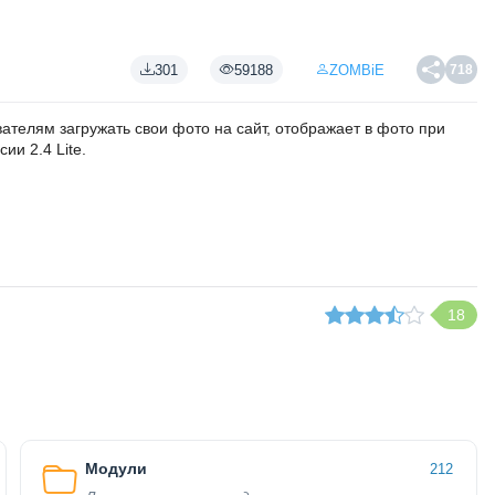
301
59188
ZOMBiE
718
ателям загружать свои фото на сайт, отображает в фото при
и 2.4 Lite.
18
Модули
212