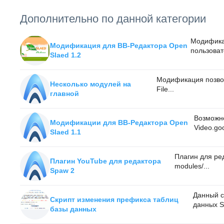
Дополнительно по данной категории
Модификац
Модификация для BB-Редактора Open
пользоват
Slaed 1.2
Модификация позвол
Несколько модулей на
File...
главной
Возможно
Модификации для BB-Редактора Open
Video.goo
Slaed 1.1
Плагин для ре
Плагин YouTube для редактора
modules/...
Spaw 2
Данный с
Скрипт изменения префикса таблиц
данных S
базы данных