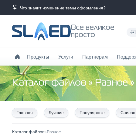
Что значит изменение темы оформления?
Все великое
просто
Продукты
Услуги
Партнерам
Поддер
Каталог файлов
»
Разное
»
Главная
Лучшие
Популярные
Список
Каталог файлов
»
Разное