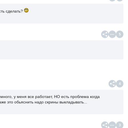
ость сделать?
5
4
много, у меня все работает, НО есть проблема когда
даже это обьяснить надо скрины выкладывать...
3