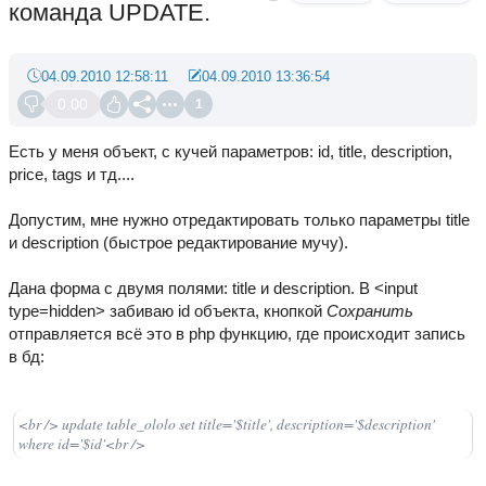
команда UPDATE.
04.09.2010 12:58:11
04.09.2010 13:36:54
0.00
1
Есть у меня объект, с кучей параметров: id, title, description,
price, tags и тд....
Допустим, мне нужно отредактировать только параметры title
и description (быстрое редактирование мучу).
Дана форма с двумя полями: title и description. В <input
type=hidden> забиваю id объекта, кнопкой
Сохранить
отправляется всё это в php функцию, где происходит запись
в бд:
<br /> update table_ololo set title='$title', description='$description'
where id='$id'<br />