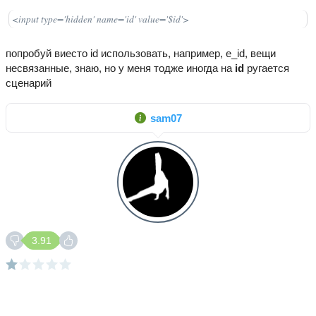
<input type='hidden' name='id' value='$id'>
попробуй виесто id использовать, например, e_id, вещи
несвязанные, знаю, но у меня тодже иногда на
id
ругается
сценарий
sam07
3.91