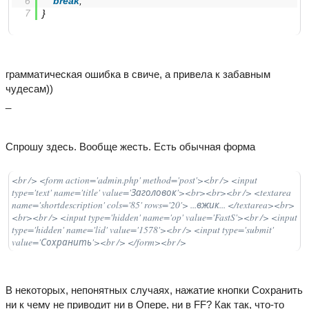
break
;
}
грамматическая ошибка в свиче, а привела к забавным
чудесам))
_
Спрошу здесь. Вообще жесть. Есть обычная форма
<br /> <form action='admin.php' method='post'><br /> <input
type='text' name='title' value='Заголовок'><br><br><br /> <textarea
name='shortdescription' cols='85' rows='20'> ...вжик... </textarea><br>
<br><br /> <input type='hidden' name='op' value='FastS'><br /> <input
type='hidden' name='lid' value='1578'><br /> <input type='submit'
value='Сохранить'><br /> </form><br />
В некоторых, непонятных случаях, нажатие кнопки Сохранить
ни к чему не приводит ни в Опере, ни в FF? Как так, что-то