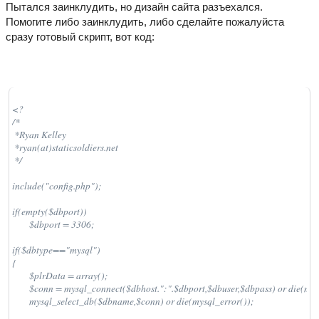
Пытался заинклудить, но дизайн сайта разъехался.
Помогите либо заинклудить, либо сделайте пожалуйста
сразу готовый скрипт, вот код:
<?

/*

 *Ryan Kelley

 *ryan(at)staticsoldiers.net

 */

include("config.php");

if(empty($dbport))

        $dbport = 3306;

if($dbtype=="mysql")

{

        $plrData = array();

        $conn = mysql_connect($dbhost.":".$dbport,$dbuser,$dbpass) or die(mysq
        mysql_select_db($dbname,$conn) or die(mysql_error());
