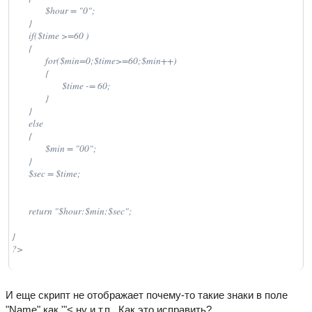
                $hour = "0";

        }

        if($time >=60 )

        {

                for($min=0;$time>=60;$min++)

                {

                        $time -= 60;

                }

        }

        else

        {

                $min = "00";

        }

        $sec = $time;

        return "$hour:$min:$sec";

}

?>
И еще скрипт не отображает почему-то такие знаки в поле
"Name" как '"< ну и т.п.. Как это исправить?