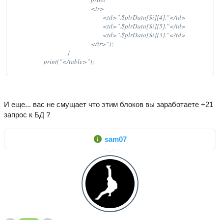
							<tr>

								<td>".$plrData[$i][4]."</td>

								<td>".$plrData[$i][5]."</td>

								<td>".$plrData[$i][3]."</td>

							</tr>");

					}

			print("</table>");
И еще... вас не смущает что этим блоков вы заработаете +21
запрос к БД ?
sam07