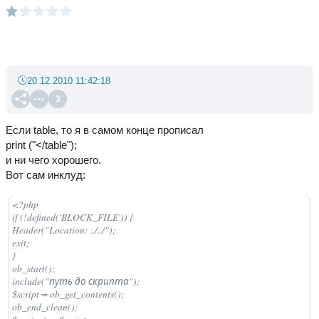
20.12.2010 11:42:18
3
Если table, то я в самом конце прописал
print ("</table");
и ни чего хорошего.
Вот сам инклуд:
<?php

if (!defined('BLOCK_FILE')) {

Header("Location: ../../");

exit;

}

ob_start();

include("путь до скрипта");

$script = ob_get_contents();

ob_end_clean();
