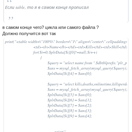
Если table, то я в самом конце прописал
в самом конце чего? цикла или самого файла ?
Должно получится вот так
print("<table width=\"100%\" border=\"1\" align=\"center\" cellpadding=\"
				<td><b>Name</b></td><td>Kills</td><td>Skill</td></tr>");

				for($i=0;$plrData[$i][0]!=null;$i++)

					{

						$query = "select name from ".$dbtblprefix."plr_profile where uniqueid='".$plrData[$i][1]."' limit 1";

						$ans = mysql_fetch_array(mysql_query($query));

						$plrData[$i][4] = $ans[0];

						$query = "select kills,deaths,onlinetime,killsperdeath,killsperminute from ".$dbtblprefix."c_plr_data where plrid=".$plrData[$i][0];

						$ans = mysql_fetch_array(mysql_query($query));

						$plrData[$i][5] = $ans[0];

						$plrData[$i][6] = $ans[1];

						$plrData[$i][7] = $ans[2];

						$plrData[$i][8] = $ans[3];

						$plrData[$i][9] = $ans[4];

							print("
