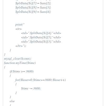
                $plrData[$i][7] = $ans[2];

                $plrData[$i][8] = $ans[3];

                $plrData[$i][9] = $ans[4];

                print("

                <tr>

                        <td>".$plrData[$i][4]."</td>

                        <td>".$plrData[$i][5]."</td>

                        <td>".$plrData[$i][3]."</td>

                </tr>");

        }

}

mysql_close($conn);

function myTime($time)

{

        if($time >= 3600)

        {

                for($hour=0;$time>=3600;$hour++)

                {

                        $time -= 3600;

                }

        }

        else

        {
