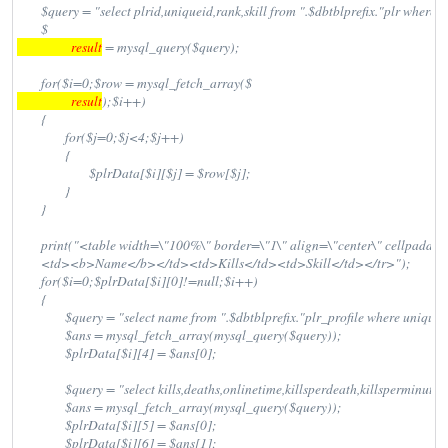
        $query = "select plrid,uniqueid,rank,skill from ".$dbtblprefix."plr where 
        $
                  result
 = mysql_query($query);

        for($i=0;$row = mysql_fetch_array($
                  result
);$i++)

        {

                for($j=0;$j<4;$j++)

                {

                        $plrData[$i][$j] = $row[$j];

                }

        }

        print("<table width=\"100%\" border=\"1\" align=\"center\" cellpaddi
        <td><b>Name</b></td><td>Kills</td><td>Skill</td></tr>");

        for($i=0;$plrData[$i][0]!=null;$i++)

        {

                $query = "select name from ".$dbtblprefix."plr_profile where unique
                $ans = mysql_fetch_array(mysql_query($query));

                $plrData[$i][4] = $ans[0];

                $query = "select kills,deaths,onlinetime,killsperdeath,killspermin
                $ans = mysql_fetch_array(mysql_query($query));

                $plrData[$i][5] = $ans[0];

                $plrData[$i][6] = $ans[1];
