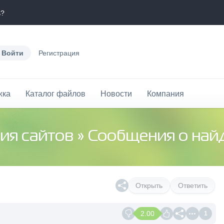
ь?
Войти
Регистрация
жка
Каталог файлов
Новости
Компания
ия сайтов
»
Сообщения о най
Открыть
Ответить
2.00
1