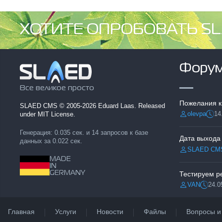
ХОТИТЕ ОПРОБОВАТЬ SL
Фору
Все великое просто
Пожелания к
SLAED CMS
© 2005-2026 Eduard Laas. Released
olevpa
14
under MIT License.
Разместил:
Дата
Генерация: 0.035 сек. и 14 запросов к базе
Дата выхода
данных за 0.022 сек.
SLAED CM
Разместил:
MADE
IN
GERMANY
VAN
24.0
Разместил:
Дата:
Главная
Услуги
Новости
Файлы
Вопросы и