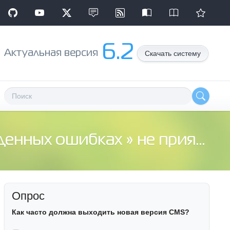
6.2
Aктуальная версия
Скачать систему
денных ошибках
» не приятная фигня в Mozilla Firefox
Опрос
Как часто должна выходить новая версия CMS?