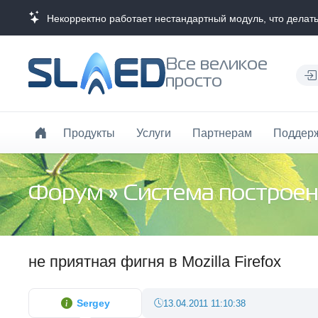
Некорректно работает нестандартный модуль, что делат
Все великое
просто
Продукты
Услуги
Партнерам
Поддер
Форум
»
Система построен
не приятная фигня в Mozilla Firefox
Sergey
13.04.2011 11:10:38