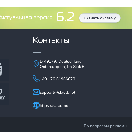
6.2
Aктуальная версия
Скачать систему
Контакты
D-49179, Deutschland
Ostercappeln, Im Siek 6
+49 176 61966679
support@slaed.net
https://slaed.net
По вопросам рекламы