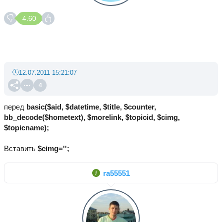
4.60
12.07.2011 15:21:07
4
перед
basic($aid, $datetime, $title, $counter,
bb_decode($hometext), $morelink, $topicid, $cimg,
$topicname);
Вставить
$cimg='';
ra55551