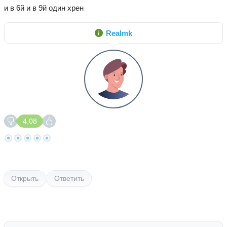
и в 6й и в 9й один хрен
Realmk
4.08
Открыть
Ответить