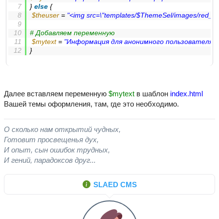
} 
else
 {
$theuser
 = 
"<img src=\"templates/
$ThemeSel
/images/red_dot.
# Добавляем переменную
$mytext
 = 
"Информация для анонимного пользователя"
;
}
Далее вставляем переменную
$mytext
в шаблон
index.html
Вашей темы оформления, там, где это необходимо.
О сколько нам открытий чудных,
Готовит просвещенья дух,
И опыт, сын ошибок трудных,
И гений, парадоксов друг...
SLAED CMS