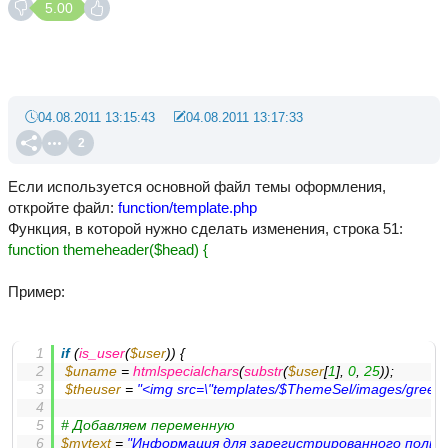
5.00
04.08.2011 13:15:43
04.08.2011 13:17:33
2
Если используется основной файл темы оформления,
откройте файл:
function/template.php
Функция, в которой нужно сделать изменения, строка 51:
function themeheader($head) {
Пример:
if
 (
is_user
(
$user
)) {
$uname
 = 
htmlspecialchars
(
substr
(
$user
[
1
], 
0
, 
25
));
$theuser
 = 
"<img src=\"templates/
$ThemeSel
/images/green_d
# Добавляем переменную
$mytext
 = 
"Информация для зарегистрированного польз