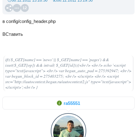
08.12.2011 13:28:30
08.12.2011 13:29:30
12
в config/config_header.php
ВСтавить
if(($_GET[name] == 'news' || $_GET[name] == 'pages') &&
isset($_GET[op]) && intval( $_GET[id])){<br /> <br /> echo '<script
type="text/javascript"> <br /> var begun_auto_pad = 275392947; <br />
var begun_block_id = 275403275; <br /> </script> <br /> <script
src="http://autocontext.begun.ru/autocontext2.js" type="text/javascript">
</script>';<br /> }
ra55551