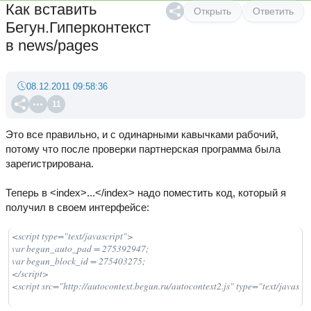
Как вставить
Открыть
Ответить
Бегун.Гиперконтекст
в news/pages
08.12.2011 09:58:36
11
Это все правильно, и с одинарными кавычками рабочий,
потому что после проверки партнерская программа была
зарегистрирована.
Теперь в <index>...</index> надо поместить код, который я
получил в своем интерфейсе:
<script type="text/javascript">

var begun_auto_pad = 275392947;

var begun_block_id = 275403275;

</script>

<script src="http://autocontext.begun.ru/autocontext2.js" type="text/javascr