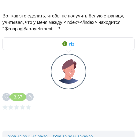
Вот как это сделать, чтобы не получить белую страницу,
учитывая, что у меня между <index></index> находится
".$conpag[$arrayelement]." ?
riz
3.67