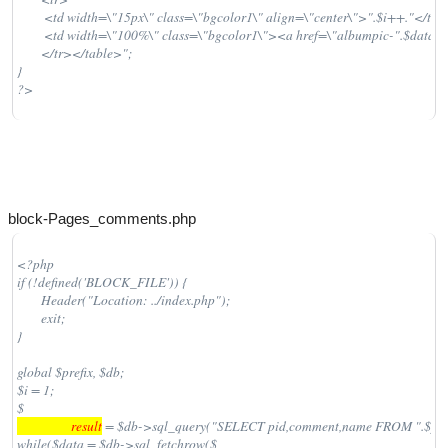
	 <td width=\"15px\" class=\"bgcolor1\" align=\"center\">".$i++."</td> 

	 <td width=\"100%\" class=\"bgcolor1\"><a href=\"albumpic-".$data['pid'].".html\" title=\"albumpic-".$data['pid'].".html\">".substr($data['comment'],0,18)."...</a></td>

	</tr></table>";

}

?>
block-Pages_comments.php
<?php

if (!defined('BLOCK_FILE')) {

	Header("Location: ../index.php");

	exit;

}

global $prefix, $db;

$i = 1;

$
                  result
 = $db->sql_query("SELECT pid,comment,name FROM ".$pre
while($data = $db->sql_fetchrow($