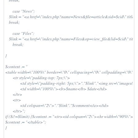
    break;

	case "News":

    $link = "<a href=\"index.php?name=News&file=article&sid=$cid\" title=\
    break;

	case "Files":

    $link = "<a href=\"index.php?name=Files&op=view_file&lid=$cid\" title=\
	break;

}

$content .= "

<table width=\"100%\" border=\"0\" cellspacing=\"0\" cellpadding=\"0\">

	<tr style=\"padding-top: 7px;\">

		<td style=\"padding-right: 5px;\">"."$link"."<img src=\"images/blocks/$modul.gif\" border=\"0\"></a></td>

		<td width=\"100%\"><b>$name</b> $date</td>

	</tr>

	<tr>

		<td colspan=\"2\">"."$link"."$comment</a></td>

	</tr>";

if ($i!=$limit) {$content .= "<tr><td colspan=\"2\"><hr width=\"90%\"></t
$content .= "</table>";

}
