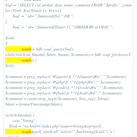
$sql = " SELECT cid, modul, date, name, comment FROM ".$prefix."_commen
for ($i=0; $i<($limit-1); $i++) {

	$sql .= " id='".$mmaxid[$i]."' OR ";

}

	$sql .= " id='".$mmaxid[$limit-1]."' ORDER BY id DESC ";

$i=0;

$
                  result
 = $db->sql_query($sql);

while(list($cid, $modul, $date, $name, $comment) = $db->sql_fetchrow($
                  result
)) {

$i++;

$comment = preg_replace("#\[quote\](.*?)\[/quote\]#si","",$comment);

$comment = preg_replace("#\[php\](.*?)\[/php\]#si","",$comment);

$comment = preg_replace("#\[code\](.*?)\[/code\]#si","",$comment);

$comment = preg_replace("#\[hide\](.*?)\[/hide\]#si","",$comment);

$comment = cutstr(strip_tags(($comment), $raz_tag), $strip);

$date = formatTimestamp($date);

switch($modul) {

	case "Voting":

    $link = "<a href=\"index.php?name=Voting&op=poll_
                  result
&poll_id=$cid\" title=\"".$mtVoting[$cid]."\">";
