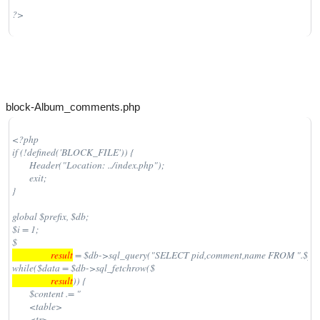
?>
block-Album_comments.php
<?php

if (!defined('BLOCK_FILE')) {

	Header("Location: ../index.php");

	exit;

}

global $prefix, $db;

$i = 1;

$
                  result
 = $db->sql_query("SELECT pid,comment,name FROM ".$pre
while($data = $db->sql_fetchrow($
                  result
)) {

	$content .= "

	<table>

	<tr>
