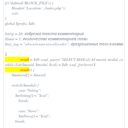
if (!defined('BLOCK_FILE')) {

	Header("Location: ../index.php");

	exit;

}

global $prefix, $db;

$strip = 20; #обрезка текста комментария

$limit = 5; #количество комментариев (тем)

$raz_tag = "<b><i><u><s><li><tt>"; #разрешенные теги в комме
$
                  result
 = $db->sql_query("SELECT MAX(id) AS maxid, modul, cid 
while (list($maxid, $modul, $cid) = $db->sql_fetchrow($
                  result
)) {

	$mmaxid[] = $maxid;

	switch($modul) {

		case "Voting":

	    $mVoting[] = "$cid";

		break;

		case "News":

		$mNews[] = "$cid";

	    break;
