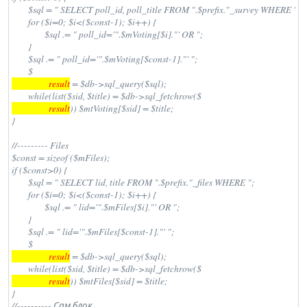
	$sql = " SELECT poll_id, poll_title FROM ".$prefix."_survey WHERE ";

	for ($i=0; $i<($const-1); $i++) {

		$sql .= " poll_id='".$mVoting[$i]."' OR ";

	}

	$sql .= " poll_id='".$mVoting[$const-1]."' ";

	$
                  result
 = $db->sql_query($sql);

	while(list($sid, $title) = $db->sql_fetchrow($
                  result
)) $mtVoting[$sid] = $title;

}

//--------- Files

$const = sizeof ($mFiles);

if ($const>0) {

	$sql = " SELECT lid, title FROM ".$prefix."_files WHERE ";

	for ($i=0; $i<($const-1); $i++) {

		$sql .= " lid='".$mFiles[$i]."' OR ";

	}

	$sql .= " lid='".$mFiles[$const-1]."' ";

	$
                  result
 = $db->sql_query($sql);

	while(list($sid, $title) = $db->sql_fetchrow($
                  result
)) $mtFiles[$sid] = $title;

}

//---------- Сам блок
