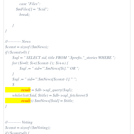
		case "Files":

	    $mFiles[] = "$cid";

		break;

	}

}

//--------- News

$const = sizeof ($mNews); 

if ($const>0) {

	$sql = " SELECT sid, title FROM ".$prefix."_stories WHERE ";

	for ($i=0; $i<($const-1); $i++) {

		$sql .= " sid='".$mNews[$i]."' OR ";

	}

	$sql .= " sid='".$mNews[$const-1]."' ";

	$
                  result
 = $db->sql_query($sql);

	while(list($sid, $title) = $db->sql_fetchrow($
                  result
)) $mtNews[$sid] = $title;

}

//--------- Voting

$const = sizeof ($mVoting);

if ($const>0) {
