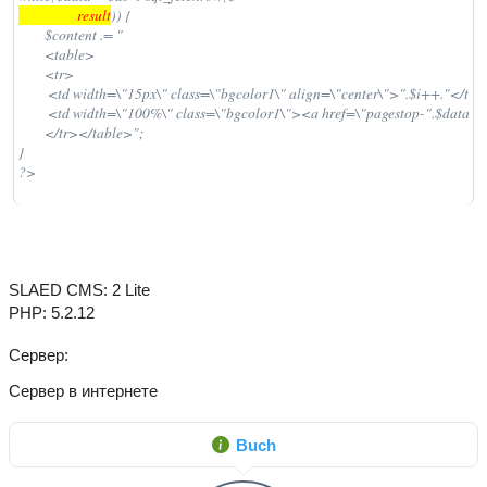
                  result
)) {

	$content .= "

	<table>

	<tr>

	 <td width=\"15px\" class=\"bgcolor1\" align=\"center\">".$i++."</td> 

	 <td width=\"100%\" class=\"bgcolor1\"><a href=\"pagestop-".$data['pid'].".html\" title=\"pagestop-".$data['pid'].".html\">".substr($data['comment'],0,18)."...</a></td>

	</tr></table>";

}

?>
SLAED CMS: 2 Lite
PHP: 5.2.12
Сервер
Сервер в интернете
Buch