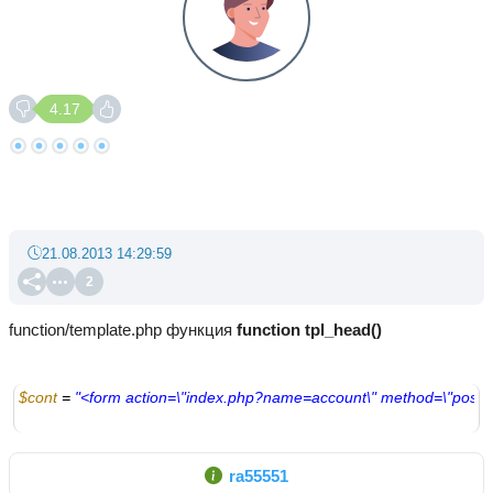
4.17
21.08.2013 14:29:59
2
function/template.php функция
function tpl_head()
$cont
 = 
"<form action=\"index.php?name=account\" method=\"post\
ra55551