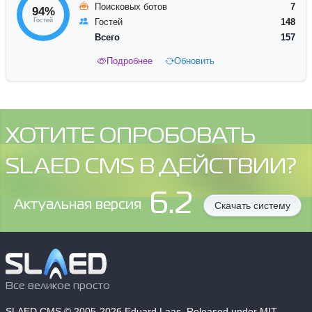
Поисковых ботов
7
94%
Гостей
Гостей
148
Всего
157
Подробнее
Обновить
ХОТИТЕ ОПРОБОВАТЬ
SLAED CMS В ДЕЙСТВИИ?
6.2
Aктуальная версия
Скачать систему
Все великое просто
SLAED CMS
© 2005-2026 Eduard Laas. Released under MIT