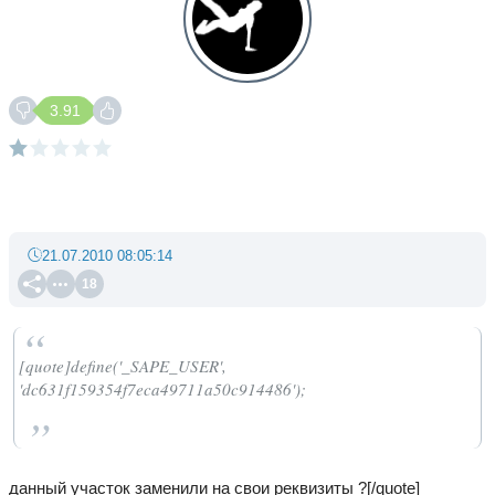
3.91
21.07.2010 08:05:14
18
[quote]define('_SAPE_USER',
'dc631f159354f7eca49711a50c914486');
данный участок заменили на свои реквизиты ?[/quote]