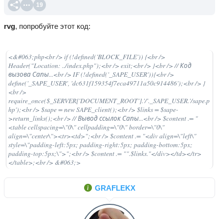
19
rvg
, попробуйте этот код:
<&#063;php<br /> if (!defined('BLOCK_FILE')) {<br />
Header("Location: ../index.php");<br /> exit;<br /> }<br /> // Код
вызова Сапы...<br /> IF (!defined('_SAPE_USER')){<br />
define('_SAPE_USER', 'dc631f159354f7eca49711a50c914486');<br /> }
<br />
require_once($_SERVER['DOCUMENT_ROOT'].'/'._SAPE_USER.'/sape.p
hp');<br /> $sape = new SAPE_client();<br /> $links = $sape-
>return_links();<br /> // Вывод ссылок Сапы...<br /> $content .= "
<table cellspacing=\"0\" cellpadding=\"0\" border=\"0\"
align=\"center\"><tr><td>";<br /> $content .= "<div align=\"left\"
style=\"padding-left:5px; padding-right:5px; padding-bottom:5px;
padding-top:5px;\">";<br /> $content .= "".$links."</div></td></tr>
</table>;<br /> &#063;>
GRAFLEKX