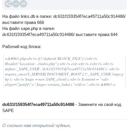
15
На файл links.db в папке: dc631f159354f7eca49711a50c914486/
выставите права 666
На файл sape.php в папке:
dc631f159354f7eca49711a50c914486/ выставите права 644
Рабочий код блока:
<&#063;php<br /> if (!defined('BLOCK_FILE')) {<br />
Header("Location: ../index.php");<br /> exit;<br /> }<br /> <br />
define('_SAPE_USER', 'dc631f159354f7eca49711a50c914486'); <br />
require_once($_SERVER['DOCUMENT_ROOT'].'/'._SAPE_USER.'/sape.p
hp'); <br /> $sape = new SAPE_client();<br /> $content = "<div
align=\"justify\">".$sape->return_links()."</div>";<br /> &#063;>
dc631f159354f7eca49711a50c914486
- Замените на свой код
SAPE
О сколько нам открытий чудных,