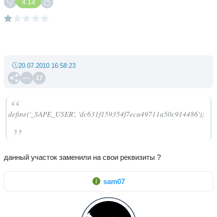
4.14
20.07.2010 16:58:23
17
define('_SAPE_USER', 'dc631f159354f7eca49711a50c914486');
данный участок заменили на свои реквизиты ?
sam07