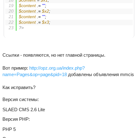
$content
 = 
$x1
; 
$content
 .= 
""
; 
$content
 .= 
$x2
; 
$content
 .= 
""
; 
$content
 .= 
$x3
; 
?>
Ссылки - появляются, но нет главной страницы.
Вот пример:
http://opz.org.ua/index.php?
name=Pages&op=page&pid=18
добавлены объявления mmcis
Как исправить?
Версия системы
SLAED CMS 2.6 Lite
Версия PHP
PHP 5