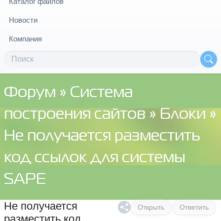
Каталог файлов
Новости
Компания
Форум
»
Система
построения сайтов
»
Блоки
»
Не получается разместить
код ссылок для системы
SAPE
Не получается
Открыть
Ответить
разместить код