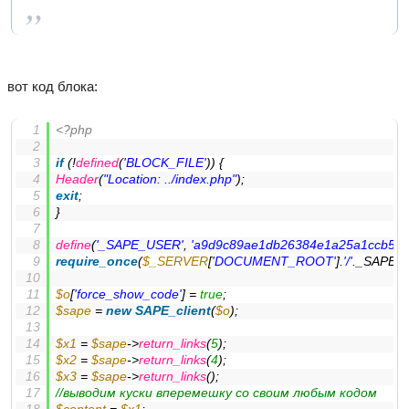
вот код блока:
<?php
if
 (!
defined
(
'BLOCK_FILE'
)) { 
Header
(
"Location: ../index.php"
); 
exit
; 
} 
define
(
'_SAPE_USER'
, 
'a9d9c89ae1db26384e1a25a1ccb556
require_once
(
$_SERVER
[
'DOCUMENT_ROOT'
].
'/'
._SAPE_
$o
[
'force_show_code'
] = 
true
; 
$sape
 = 
new
SAPE_client
(
$o
); 
$x1
 = 
$sape
->
return_links
(
5
); 
$x2
 = 
$sape
->
return_links
(
4
); 
$x3
 = 
$sape
->
return_links
(); 
//выводим куски вперемешку со своим любым кодом 