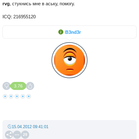
rvg
, стукнись мне в аську, помогу.
ICQ: 216955120
B3nd3r
3.76
15.04.2012 09:41:01
29