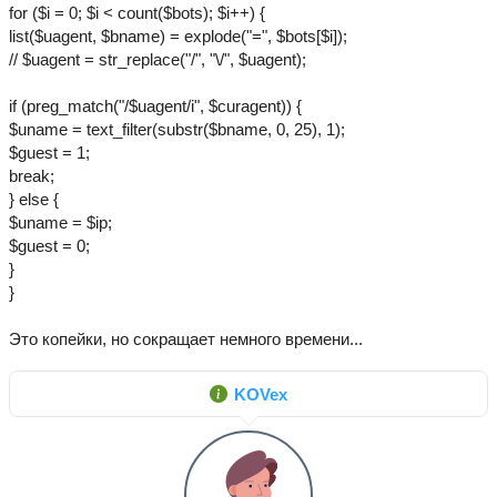
for ($i = 0; $i < count($bots); $i++) {
list($uagent, $bname) = explode("=", $bots[$i]);
// $uagent = str_replace("/", "\/", $uagent);
if (preg_match("/$uagent/i", $curagent)) {
$uname = text_filter(substr($bname, 0, 25), 1);
$guest = 1;
break;
} else {
$uname = $ip;
$guest = 0;
}
}
Это копейки, но сокращает немного времени...
KOVex