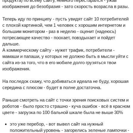
продукта) по всему сайту, немного перестарался - ужав
изображения до безобразия - зато скорость возрасла в разы.
Теперь иду по принципу - пусть увидят сайт 10 потребителей
с плохой картинкой, чем 1 человек с хорошим интернетом и
большим монитором - раз в неделю - оценит (надеюсь)
потресающее качество - поохает, повздыхает и пойдет
дальше.
А коммерческому сайту - нужет трафик, потребители -
мамаши и папаши, у которых не должно быть в мысли уйти с
сайта из-за того, что в его мобиле долго грузяться твои
изображения.
На последок скажу, что добиваться идеала не буду, хорошая
середина с плюсом - будет в полне достаточна.
Раньше смотреть на сайт с точки зрения поисковых систем и
роботов - было просто страшно - куча ошибок - всё в красном
цвете - загрузка по 100 бальной шкале была не выше 30%
это уже перебор, - вот вывел сайт на нужный
положительный уровень - загорелись зеленые лампочки -