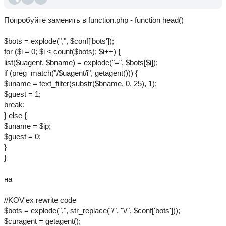
Попробуйте заменить в function.php - function head()
$bots = explode(",", $conf['bots']);
for ($i = 0; $i < count($bots); $i++) {
list($uagent, $bname) = explode("=", $bots[$i]);
if (preg_match("/$uagent/i", getagent())) {
$uname = text_filter(substr($bname, 0, 25), 1);
$guest = 1;
break;
} else {
$uname = $ip;
$guest = 0;
}
}
на
//KOV'ex rewrite code
$bots = explode(",", str_replace("/", "\/", $conf['bots']));
$curagent = getagent();