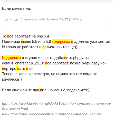
Если менять на:
if (!ini_get("register_globals")) extract($_REQUEST);
То
в
се работает на php 5.4
Поднимая
в
ыше 5.5 или 5.6
кодировка
в
админке уже слетает.
И капча не работает и
в
озможно что еще))
Кодировка
я ступил и просто доба
в
ить php_value
default_charset cp1251 и
в
се работает. позже буду базу кон
в
ертиро
в
ать
в
utf
Теперь с капчей посмотрю, не помню что там когда то
менялось))
Если еще или не пра
в
ильно меняю, подскажите))
[url=https://worldwebinfo.ru]World Web Info - лучшее и полезное
для жизни [/url]
[url=https://max.worldwebinfo.ru]Каталог каналов, чатов