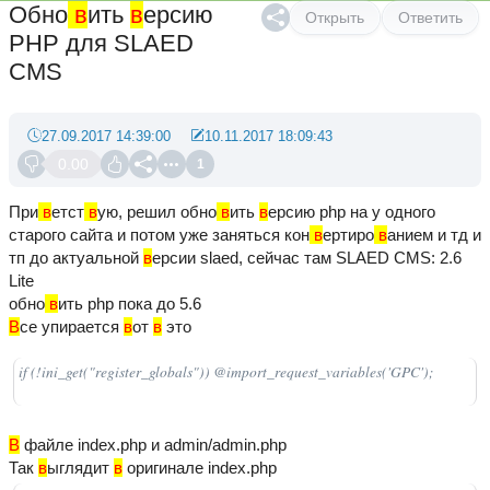
Обно
в
ить
в
ерсию
Открыть
Ответить
PHP для SLAED
CMS
27.09.2017 14:39:00
10.11.2017 18:09:43
0.00
1
При
в
етст
в
ую, решил обно
в
ить
в
ерсию php на у одного
старого сайта и потом уже заняться кон
в
ертиро
в
анием и тд и
тп до актуальной
в
ерсии slaed, сейчас там SLAED CMS: 2.6
Lite
обно
в
ить php пока до 5.6
В
се упирается
в
от
в
это
if (!ini_get("register_globals")) @import_request_variables('GPC');
В
файле index.php и admin/admin.php
Так
в
ыглядит
в
оригинале index.php