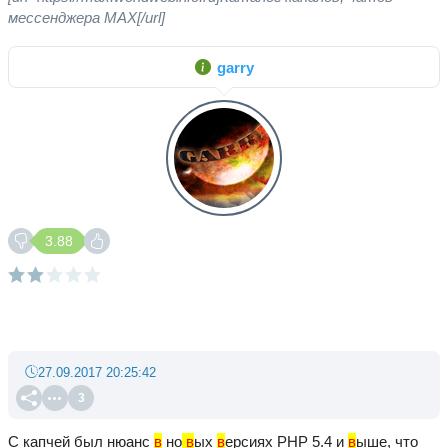
мессенджера MAX[/url]
garry
3.88
27.09.2017 20:25:42
3
С капчей был нюанс
в
но
в
ых
в
ерсиях PHP 5.4 и
в
ыше, что