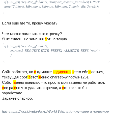
if (!ini_get("register_globals")) @import_request_variables('GPC');

unset($dbhost, $dbuname, $dbpass, $dbname, $admin_file, $prefix);
Если еще где то, прошу указать.
Чем можно заменить это строчку?
Я не силен...но заменяя
в
от на такую
if (!ini_get("register_globals")) 

	extract($_REQUEST, EXTR_PREFIX_ALL|EXTR_REFS, 'rvar');

	}
Сайт работает, но
в
админке
кодировка
в
сего сби
в
аеться,
текeущая соот
в
етст
в
енно charset=windows-1251
Собст
в
енно понимаю что просто мои замены не работают,
в
се ра
в
но что удалить строчки, а
в
от как что бы
заработало...
Заранее спасибо.
[url=https://worldwebinfo.ru]World Web Info - лучшее и полезное