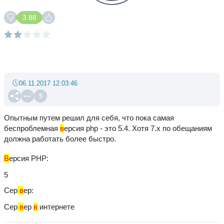
3.88
06.11.2017 12:03:46
5
Опытным путем решил для себя, что пока самая
беспроблемная
в
ерсия php - это 5.4. Хотя 7.х по обещаниям
должна работать более быстро.
В
ерсия PHP
5
Сер
в
ер
Сер
в
ер
в
интернете