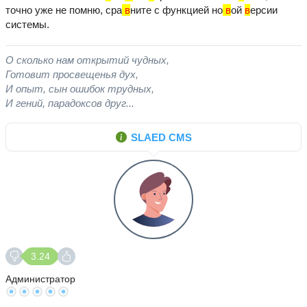
точно уже не помню, сра
в
ните с функцией но
в
ой
в
ерсии
системы.
О сколько нам открытий чудных,
Готовит просвещенья дух,
И опыт, сын ошибок трудных,
И гений, парадоксов друг...
SLAED CMS
3.24
Администратор