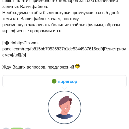
Letitbit, платит примерно 5-7 долларов за 1000 скачиваний
залитых Вами файлов.
Необходимы чтобы были покупки премиумов раз в 5 дней
теми кто Ваши файлы качает, поэтому
рекомендую закачивать большие файлы: фильмы, образы
игр, офисные программы и т.п.
[b][url=http://lib.wm-
panel.com/reg/fb815bb70536937b1dc5344987616ed9]Регистриру
емся[/url][/b]
Жду Ваших вопросов, предложений
supercop