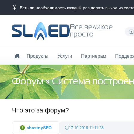
Есть ли необходимость каждый раз делать выход из сис
Все великое
просто
Продукты
Услуги
Партнерам
Поддер
Форум
»
Система построен
Что это за форум?
chastnySEO
17.10.2016 11:11:28