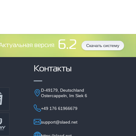
6.2
Aктуальная версия
Скачать систему
Контакты
D-49179, Deutschland
Ostercappeln, Im Siek 6
+49 176 61966679
support@slaed.net
https://slaed.net