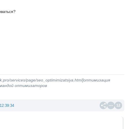
иваться?
k.pro/services/page/seo_optimimizatsiya.html]оптимизация
командой оптимизаторов
12:39:34
12