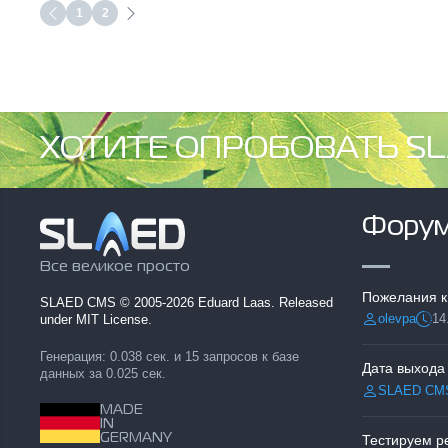
1
2
ХОТИТЕ ОПРОБОВАТЬ SL
Фору
Все великое просто
Пожелания к
SLAED CMS
© 2005-2026 Eduard Laas. Released
olevpa
14
under MIT License.
Разместил:
Дата
Генерация: 0.038 сек. и 15 запросов к базе
Дата выхода
данных за 0.025 сек.
SLAED CM
Разместил:
MADE
IN
GERMANY