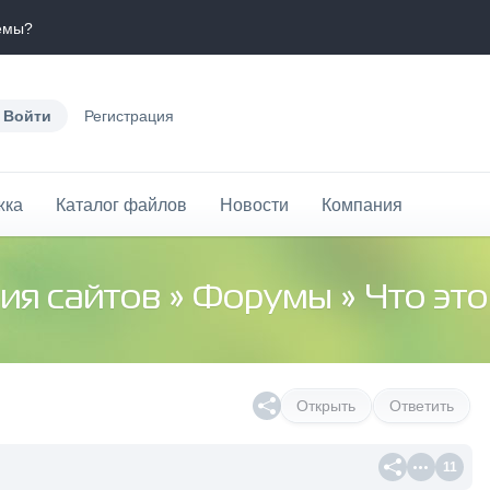
темы?
Войти
Регистрация
жка
Каталог файлов
Новости
Компания
ия сайтов
»
Форумы
» Что эт
Открыть
Ответить
11