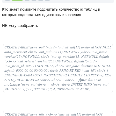
Кто знает помогите подсчитать количество id таблиц в
которых содержаться одинаковые значения
НЕ могу сообразить
CREATE TABLE `news_out` (<br /> `out_id` int(11) unsigned NOT NULL
auto_increment,<br /> `out_uid` int(11) NOT NULL,<br /> `out_name`
varchar(25) NOT NULL,<br /> `out_ip` varchar(15) NOT NULL default
'',<br /> `out_referer` varchar(255) NOT NULL default '',<br />
`out_news_id` int(11) NOT NULL,<br /> `out_date` datetime NOT NULL
default '0000-00-00 00:00:00',<br /> PRIMARY KEY (`out_id`)<br /> )
ENGINE=MyISAM AUTO_INCREMENT=2 DEFAULT CHARSET=cp1251
AUTO_INCREMENT=2 ;<br /> <br /> -- <br /> -- Дамп данных
таблицы `news_out`<br /> -- <br /> <br /> INSERT INTO `news_out`
VALUES (1, 5, 'f.ru', '127.0.0.1', '', 4, '2009-09-03 12:43:09');
CREATE TABLE `news_hits` (<br /> `hits_id` int(11) unsigned NOT