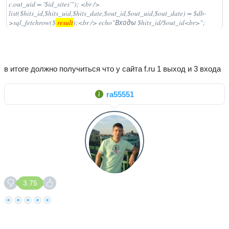
c.out_uid = '$id_sites'"); <br />
list($hits_id,$hits_uid,$hits_date,$out_id,$out_uid,$out_date) = $db-
>sql_fetchrow($
result
);<br /> echo"Входы $hits_id/$out_id<br>";
в итоге должно получиться что у сайта f.ru 1 выход и 3 входа
ra55551
3.75