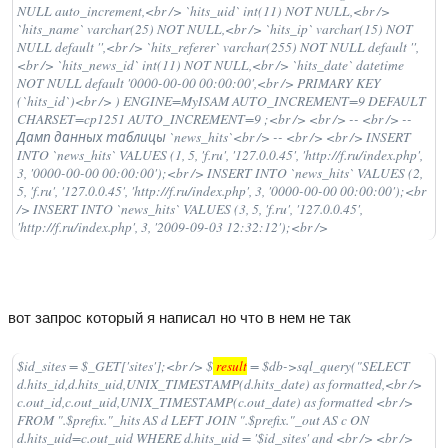
NULL auto_increment,<br /> `hits_uid` int(11) NOT NULL,<br />
`hits_name` varchar(25) NOT NULL,<br /> `hits_ip` varchar(15) NOT
NULL default '',<br /> `hits_referer` varchar(255) NOT NULL default '',
<br /> `hits_news_id` int(11) NOT NULL,<br /> `hits_date` datetime
NOT NULL default '0000-00-00 00:00:00',<br /> PRIMARY KEY
(`hits_id`)<br /> ) ENGINE=MyISAM AUTO_INCREMENT=9 DEFAULT
CHARSET=cp1251 AUTO_INCREMENT=9 ;<br /> <br /> -- <br /> --
Дамп данных таблицы `news_hits`<br /> -- <br /> <br /> INSERT
INTO `news_hits` VALUES (1, 5, 'f.ru', '127.0.0.45', 'http://f.ru/index.php',
3, '0000-00-00 00:00:00');<br /> INSERT INTO `news_hits` VALUES (2,
5, 'f.ru', '127.0.0.45', 'http://f.ru/index.php', 3, '0000-00-00 00:00:00');<br
/> INSERT INTO `news_hits` VALUES (3, 5, 'f.ru', '127.0.0.45',
'http://f.ru/index.php', 3, '2009-09-03 12:32:12');<br />
вот запрос который я написал но что в нем не так
$id_sites = $_GET['sites'];<br /> $
result
= $db->sql_query("SELECT
d.hits_id,d.hits_uid,UNIX_TIMESTAMP(d.hits_date) as formatted,<br />
c.out_id,c.out_uid,UNIX_TIMESTAMP(c.out_date) as formatted <br />
FROM ".$prefix."_hits AS d LEFT JOIN ".$prefix."_out AS c ON
d.hits_uid=c.out_uid WHERE d.hits_uid = '$id_sites' and <br /> <br />