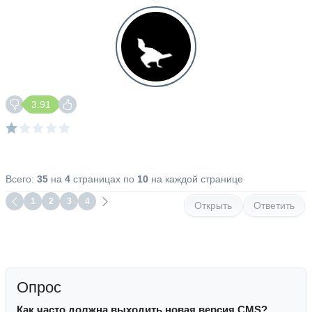
3.91
Всего:
35
на
4
страницах по
10
на каждой странице
1
2
3
4
Открыть
Ответить
Опрос
Как часто должна выходить новая версия CMS?