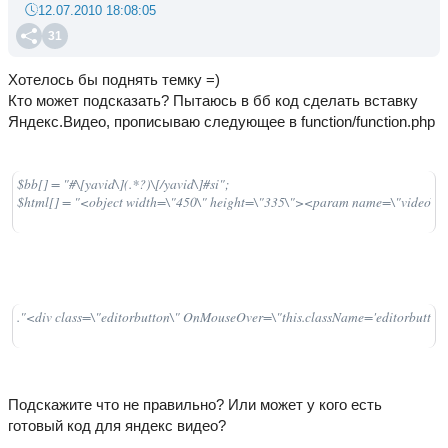
12.07.2010 18:08:05
31
Хотелось бы поднять темку =)
Кто может подсказать? Пытаюсь в бб код сделать вставку
Яндекс.Видео, прописываю следующее в function/function.php
$bb[] = "#\[yavid\](.*?)\[/yavid\]#si";

$html[] = "<object width=\"450\" height=\"335\"><param name=\"video\" v
."<div class=\"editorbutton\" OnMouseOver=\"this.className='editorbuttonove
Подскажите что не правильно? Или может у кого есть
готовый код для яндекс видео?