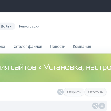
Войти
Регистрация
жка
Каталог файлов
Новости
Компания
ия сайтов
»
Установка, настр
Открыть
Ответить
11