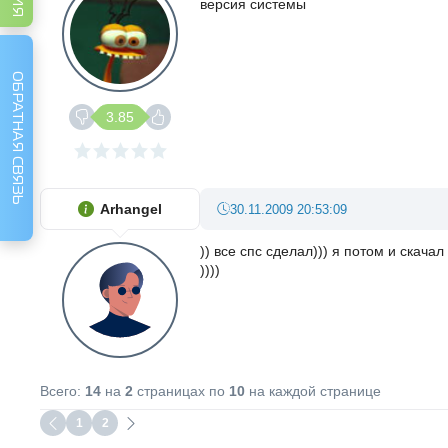
версия системы
ОБРАТНАЯ СВЯЗЬ
3.85
Arhangel
30.11.2009 20:53:09
)) все спс сделал))) я потом и скача
))))
Всего:
14
на
2
страницах по
10
на каждой странице
1
2