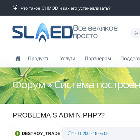
Что такое CHMOD и как его устанавливать?
Все великое
просто
Продукты
Услуги
Партнерам
Поддер
Форум
»
Система построен
PROBLEMA S ADMIN.PHP??
DESTROY_TRADE
17.11.2009 18:05:08