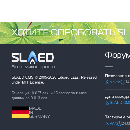
ХОТИТЕ ОПРОБОВАТЬ SL
Фору
Все великое просто
Пожелания к
SLAED CMS
© 2005-2026 Eduard Laas. Released
olevpa
14
under MIT License.
Разместил:
Дата
Генерация: 0.027 сек. и 15 запросов к базе
Дата выхода
данных за 0.013 сек.
SLAED CM
Разместил:
MADE
IN
GERMANY
VAN
24.0
Разместил:
Дата: