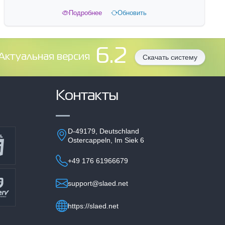
Подробнее
Обновить
6.2
Aктуальная версия
Скачать систему
Контакты
D-49179, Deutschland
Ostercappeln, Im Siek 6
+49 176 61966679
support@slaed.net
https://slaed.net