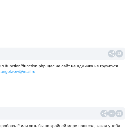
12
/function//function.php щас не сайт не админка не грузиться
hangelwow@mail.ru
13
е пробовал? или хоть бы по крайней мере написал, какая у тебя