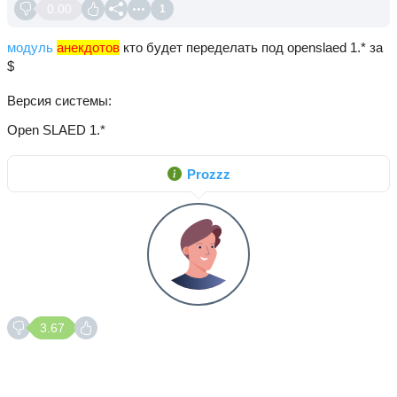
0.00
1
модуль
анекдотов
кто будет переделать под openslaed 1.* за
$
Версия системы
Open SLAED 1.*
Prozzz
3.67