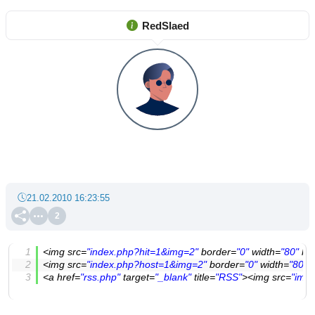
RedSlaed
21.02.2010 16:23:55
2
<img src=
"index.php?hit=1&img=2"
 border=
"0"
 width=
"80"
 he
<img src=
"index.php?host=1&img=2"
 border=
"0"
 width=
"80"
 
<a href=
"rss.php"
 target=
"_blank"
 title=
"RSS"
><img src=
"imag