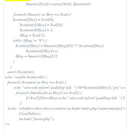
			$massiv[$cid] = array($title, $parentid);

	  foreach ($massiv as $key => $val) {

         $content[$key] = $val[0];

		 $content3[$key] = $val[0];

		 $content4[$key] = 1;

		 $flag = $val[1];

         while ($flag != "0") {

            $content[$key] = $massiv[$flag][0]."/".$content[$key];

			$content4[$key]++;

            $flag = $massiv[$flag][1];

         }

      }

   asort ($content);

echo "<table border=0>";

   foreach ($content as $key => $val) {

	  echo "<tr><td style=\"padding-left: ".(30*$content4[$key])."px\"><br><a style=\"font-size: 13px;  font-weight: bold;\" href=\"index.php?name=media2&op=cat&id=".$key."\">".$content3[$key]."</a></td></tr>";

	     foreach ($media2m as $key2 => $val2) {

			if ($val2[0]==$key) echo "<tr><td style=\"padding-left: ".(50*$content4[$key])."px\"><a style=\"color: #fff;\" href=\"index.php?name=media2&op=view_file&lid=".$val2[2]."\">".$val2[1]."</a></td></tr>";

		 }			    

   }echo "</table><br><br><center><a href='index.php?name=media2'
		CloseTable();

		include("footer.php");

?>