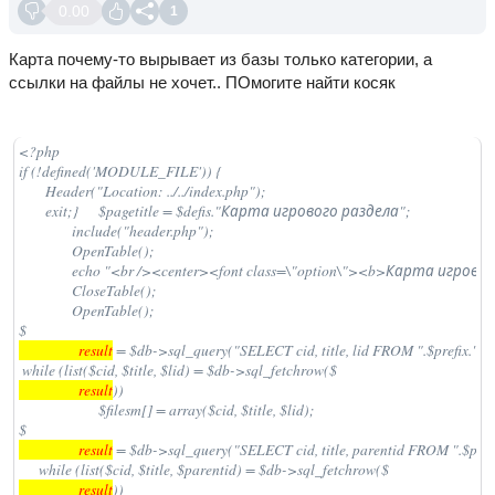
0.00
1
Карта почему-то вырывает из базы только категории, а
ссылки на файлы не хочет.. ПОмогите найти косяк
<?php

if (!defined('MODULE_FILE')) {

	Header("Location: ../../index.php");

	exit;}	$pagetitle = $defis."Карта игрового раздела";

		include("header.php");

		OpenTable();

		echo "<br /><center><font class=\"option\"><b>Карта игрового раздела</b></font><br /><br /></center>";

		CloseTable();

		OpenTable();

$
                  result
 = $db->sql_query("SELECT cid, title, lid FROM ".$prefix."
 while (list($cid, $title, $lid) = $db->sql_fetchrow($
                  result
)) 

			$filesm[] = array($cid, $title, $lid);

$
                  result
 = $db->sql_query("SELECT cid, title, parentid FROM ".$pref
      while (list($cid, $title, $parentid) = $db->sql_fetchrow($
                  result
)) 
