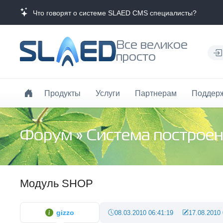
Что говорят о системе SLAED CMS специалисты?
Все великое
просто
Продукты
Услуги
Партнерам
Поддер
Форум
»
Система построен
Модуль SHOP
gizzo
08.03.2010 06:41:19
17.08.2010 