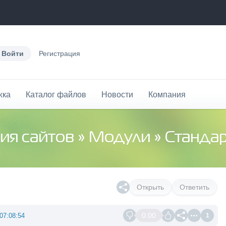
Войти
Регистрация
жка
Каталог файлов
Новости
Компания
ия сайтов
»
Модули
»
Станда
Открыть
Ответить
0.00
07:08:54
1