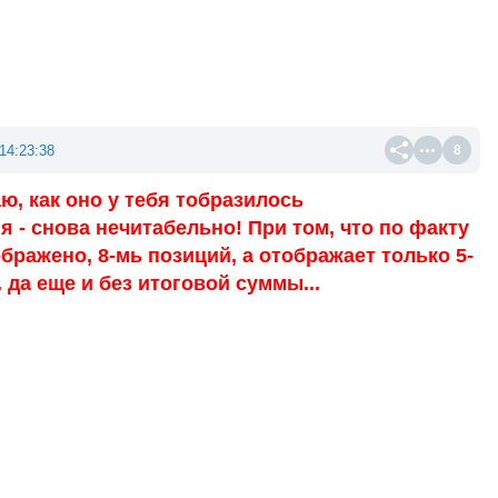
14:23:38
8
аю, как оно у тебя тобразилось
ня - снова нечитабельно! При том, что по факту
тображено, 8-мь позиций, а отображает только 5-
.. да еще и без итоговой суммы...