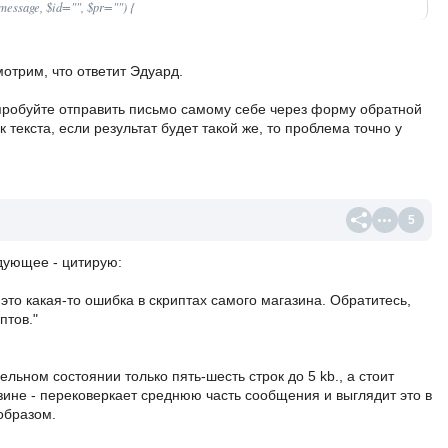
message, $id="", $pr="") {
мотрим, что ответит Эдуард.
пробуйте отправить письмо самому себе через форму обратной
 текста, если результат будет такой же, то проблема точно у
5
дующее - цитирую:
, это какая-то ошибка в скриптах самого магазина. Обратитесь,
птов."
ельном состоянии только пять-шесть строк до 5 kb., а стоит
рзине - перековеркает среднюю часть сообщения и выглядит это в
образом.