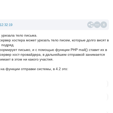
12:32:19
4
 урезала тело письма.
сервер хостера может урезать тело писем, которые долго висят в
е подряд.
ормирует письмо, и с помощью функции РНР mail() ставит их в
 сервер хост-провайдера, в дальнейшем отправкой занимается
имает в этом ни какого участия.
 на функции отправки системы, в 4.2 это: