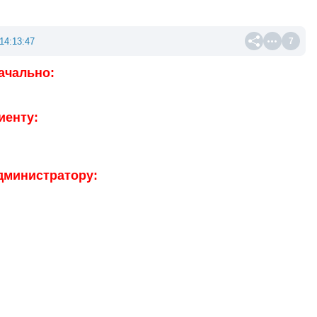
14:13:47
7
ачально:
иенту:
администратору: