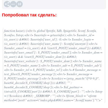
10
Попробовал так сделать:
function kasse() {<br /> global $prefix, $db, $pagetitle, $conf, $confu,
$confso, $stop;<br /> $userinfo = getusrinfo();<br /> $sender_id =
(is_user()) &#063; $userinfo['user_id'] : 0;<br /> $sender_login =
(is_user()) &#063; $userinfo['user_name'] : $confu['anonym'];<br />
$sender_email = (is_user() && !isset($_POST['sender_email'])) &#063;
$userinfo['user_email'] : $_POST['sender_email'];<br /> $sender_dom =
(is_user() && !isset($_POST['sender_dom'])) &#063;
$userinfo['user_website'] : $_POST['sender_dom'];<br /> $sender_name
= $_POST['sender_name'];<br /> $sender_adr = $_POST['sender_adr'];
<br /> $sender_tel = $_POST['sender_tel'];<br /> # $sender_message =
text_filter($_POST['sender_message']);<br /> $sender_message =
$_POST['sender_message'];<br /> $cookies = (preg_match("/[^0-9,]/",
base64_decode($_COOKIE['shop']))) &#063; "" :
base64_decode($_COOKIE['shop']);<br /> $id_partner =
(intval($_COOKIE['part'])) &#063; $_COOKIE['part'] : "";<br /> $stop
= (!$cookies) &#063; _SERRORP : "";<br /> $form_block = "<form
method=\"post\" action=\"index.php&#063;name=".$conf['name']."\">"