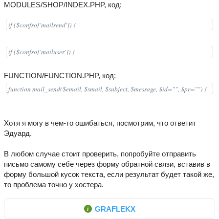
MODULES/SHOP/INDEX.PHP, код:
if ($confso['mailsend']) {
if ($confso['mailuser']) {
FUNCTION/FUNCTION.PHP, код:
function mail_send($email, $smail, $subject, $message, $id="", $pr="") {
Хотя я могу в чем-то ошибаться, посмотрим, что ответит
Эдуард.
В любом случае стоит проверить, попробуйте отправить
письмо самому себе через форму обратной связи, вставив в
форму большой кусок текста, если результат будет такой же,
то проблема точно у хостера.
GRAFLEKX