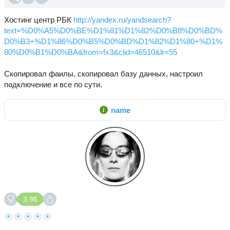
Хостинг центр РБК
http://yandex.ru/yandsearch?
text=%D0%A5%D0%BE%D1%81%D1%82%D0%B8%D0%BD%
D0%B3+%D1%86%D0%B5%D0%BD%D1%82%D1%80+%D1%
80%D0%B1%D0%BA&from=fx3&clid=46510&lr=55
Скопировал фаилы, скопировал базу данных, настроил
подключение и все по сути.
name
3.95