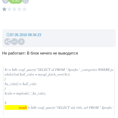
3.91
07.05.2010 09:34:23
6
Не работает: В блок ничего не выводится
$r = $db->sql_query("SELECT id FROM ".$prefix."_categories WHERE parinti
while(list($all_cids) = mysql_fetch_row($r))

{ 

$a_cids[] = $all_cids; 

} 

$cids = implode(',',$a_cids);

$
                  result
 = $db->sql_query("SELECT sid, title, url FROM ".$prefix."