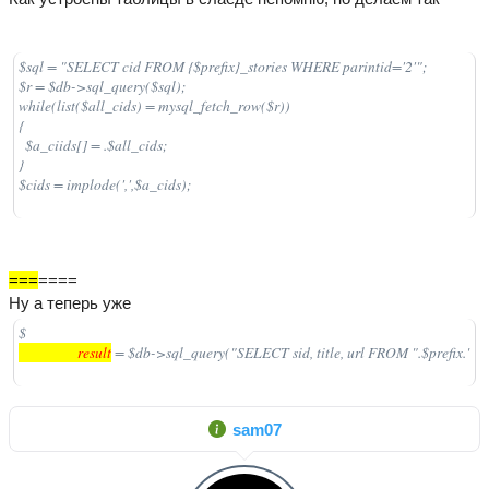
$sql = "SELECT cid FROM {$prefix}_stories WHERE parintid='2'";

$r = $db->sql_query($sql);

while(list($all_cids) = mysql_fetch_row($r))

{

  $a_ciids[] = .$all_cids;

}

$cids = implode(',',$a_cids);
=
=
=
====
Ну а теперь уже
$
                  result
 = $db->sql_query("SELECT sid, title, url FROM ".$prefix."
sam07