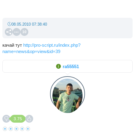
08.05.2010 07:38:40
10
качай тут
http://pro-script.ru/index.php?
name=news&op=view&id=39
ra55551
3.75