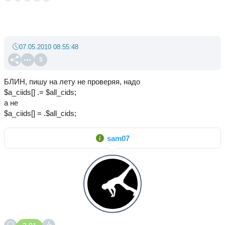
07.05.2010 08:55:48
5
БЛИН, пишу на лету не проверяя, надо
$a_ciids[] .= $all_cids;
а не
$a_ciids[] = .$all_cids;
sam07