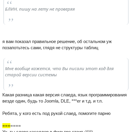
БЛИН, пишу на лету не проверяя
я вам показал правильное решение, об остальном уж
позапотьтесь сами, глядя не структуры таблиц
Мне вообще кажется, что Вы писали этот код для
старой версии системы
Какая разница какая версия слаеда, язык программирования
везде один, будь то Joomla, DLE, ***er и т.д. и т.п.
Ребята, у кого есть под рукой слаед, помогите парню
=
=
=
====
Ух, ты слово каселлер в фильтре стоит :)))))