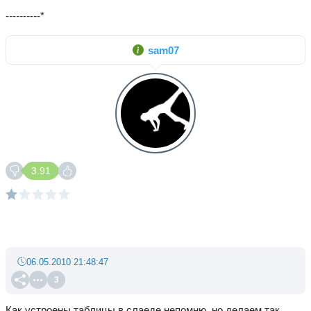
-
-
-
--
-
-
-
-
-*
sam07
3.91
06.05.2010 21:48:47
3
Как устроены таблицы в слаеде непомню, но делаем так