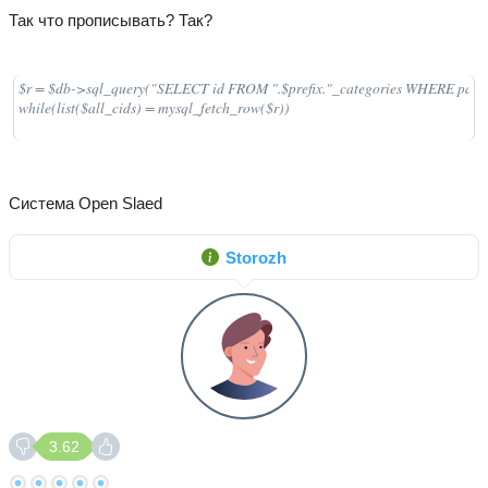
Так что прописывать? Так?
$r = $db->sql_query("SELECT id FROM ".$prefix."_categories WHERE parinti
while(list($all_cids) = mysql_fetch_row($r))
Система Open Slaed
Storozh
3.62