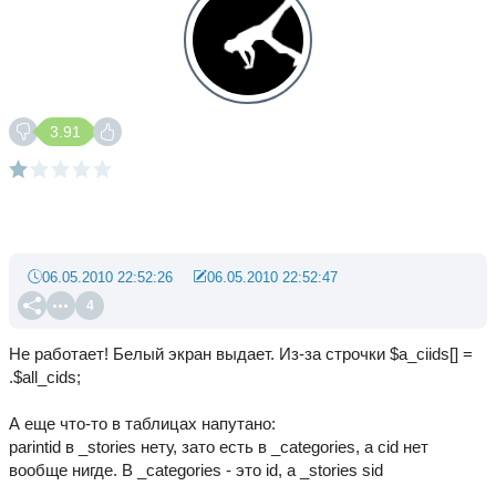
3.91
06.05.2010 22:52:26
06.05.2010 22:52:47
4
Не работает! Белый экран выдает. Из-за строчки $a_ciids[] =
.$all_cids;
А еще что-то в таблицах напутано:
parintid в _stories нету, зато есть в _categories, а cid нет
вообще нигде. В _categories - это id, а _stories sid