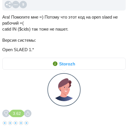
9
Ага! Помогите мне =) Потому что этот код на open slaed не
рабочий =(
catid IN ($cids) так тоже не пашет.
Версия системы
Open SLAED 1.*
Storozh
3.62