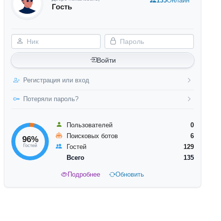
135
Онлайн
Гость
Ник
Пароль
Войти
Регистрация или вход
Потеряли пароль?
Пользователей
0
Поисковых ботов
6
96%
Гостей
Гостей
129
Всего
135
Подробнее
Обновить