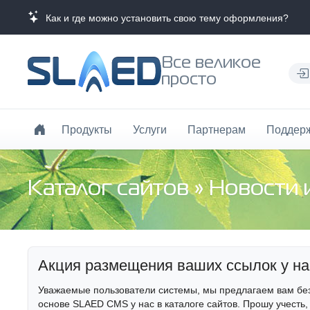
Как и где можно установить свою тему оформления?
Все великое
просто
Продукты
Услуги
Партнерам
Поддер
Каталог сайтов
»
Новости
Акция размещения ваших ссылок у на
Уважаемые пользователи системы, мы предлагаем вам бе
основе SLAED CMS у нас в каталоге сайтов. Прошу учесть,