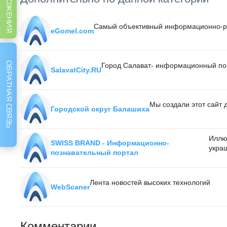
Самый объективный информационно-раз
eGomel.com
ОБРАТНАЯ СВЯЗЬ
Город Салават- информационный порт
SalavatCity.RU
Мы создали этот сайт 
Городской округ Балашиха
Иллю
SWISS BRAND - Информационно-
украш
познавательный портал
Лента новостей высоких технологий
WebScaner
Комментарии