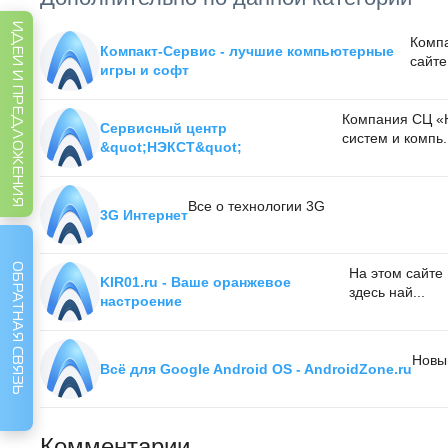
ИДЕИ И ПРЕДЛОЖЕНИЯ
Компа
Компакт-Сервис - лучшие компьютерные
сайте
игры и софт
Компания СЦ «Н
Сервисный центр
систем и компь.
&quot;НЭКСТ&quot;
Все о технологии 3G
3G Интернет
ОБРАТНАЯ СВЯЗЬ
На этом сайте
KIR01.ru - Ваше оранжевое
здесь най...
настроение
Новы
Всё для Google Android OS - AndroidZone.ru
Комментарии