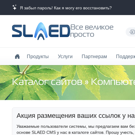
Я забыл пароль! Как я могу его восстановить?
Все великое
просто
Продукты
Услуги
Партнерам
Поддер
Каталог сайтов
»
Компьют
Акция размещения ваших ссылок у на
Уважаемые пользователи системы, мы предлагаем вам бе
основе SLAED CMS у нас в каталоге сайтов. Прошу учесть,