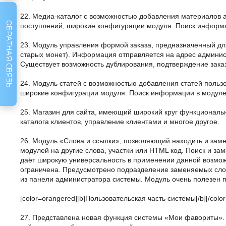
22. Медиа-каталог с возможностью добавления материалов 
ОБРАТНАЯ СВЯЗЬ
поступлений, широкие конфигурации модуля. Поиск информац
23. Модуль управления формой заказа, предназначенный для
старых монет). Информация отправляется на адрес админист
Существует возможность дублирования, подтверждение заказ
24. Модуль статей с возможностью добавления статей польз
широкие конфигурации модуля. Поиск информации в модуле с
25. Магазин для сайта, имеющий широкий круг функциональ
каталога клиентов, управление клиентами и многое другое.
26. Модуль «Слова и ссылки», позволяющий находить и заме
модулей на другие слова, участки или HTML код. Поиск и зам
даёт широкую универсальность в применении данной возмож
ограничена. Предусмотрено подразделение заменяемых слов
из панели администратора системы. Модуль очень полезен 
[color=orangered][b]Пользовательская часть системы[/b][/color
27. Представлена новая функция системы «Мои фавориты». 