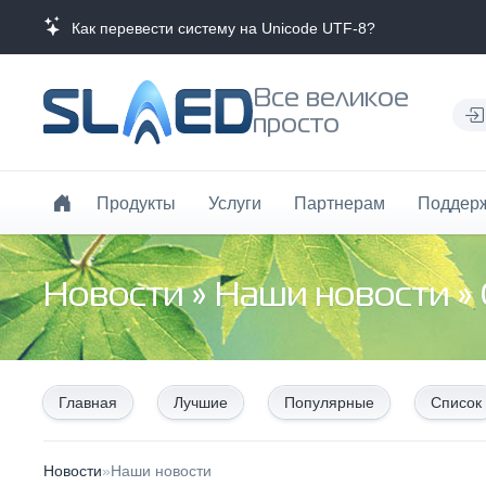
Как перевести систему на Unicode UTF-8?
Все великое
просто
Продукты
Услуги
Партнерам
Поддер
Новости
»
Наши новости
»
Главная
Лучшие
Популярные
Список
Новости
»
Наши новости