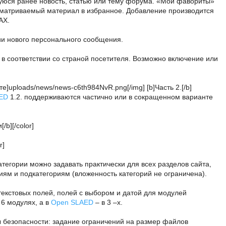
шуюся ранее новость, статью или тему форума. «Мои фавориты»
сматриваемый материал в избранное. Добавление производится
AX.
ии нового персонального сообщения.
 в соответствии со страной посетителя. Возможно включение или
е]uploads/news/news-c6th984NvR.png[/img] [b]Часть 2.[/b]
ED
1.2. поддерживаются частично или в сокращенном варианте
b][/color]
r]
тегории можно задавать практически для всех разделов сайта,
иям и подкатегориям (вложенность категорий не ограничена).
екстовых полей, полей с выбором и датой для модулей
 6 модулях, а в
Open SLAED
– в 3 –х.
 безопасности: задание ограничений на размер файлов