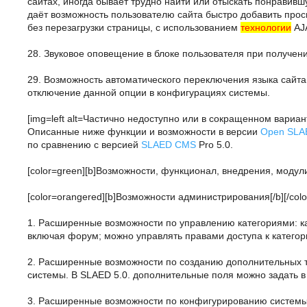
сайтах, иногда бывает трудно найти или отыскать понравив
даёт возможность пользователю сайта быстро добавить про
без перезагрузки страницы, с использованием
технологии
AJ
28. Звуковое оповещение в блоке пользователя при получен
29. Возможность автоматического переключения языка сайта
отключение данной опции в конфигурациях системы.
[img=left alt=Частично недоступно или в сокращенном вариант
Описанные ниже функции и возможности в версии
Open SLA
по сравнению с версией
SLAED CMS
Pro 5.0.
[color=green][b]Возможности, функционал, внедрения, модули[/
[color=orangered][b]Возможности администрирования[/b][/colo
1. Расширенные возможности по управлению категориями: ка
включая форум; можно управлять правами доступа к категор
2. Расширенные возможности по созданию дополнительных т
системы. В SLAED 5.0. дополнительные поля можно задать в
3. Расширенные возможности по конфигурированию системы