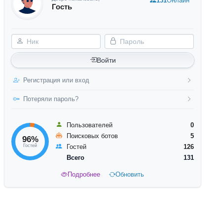
131
Онлайн
Гость
Ник
Пароль
Войти
Регистрация или вход
Потеряли пароль?
Пользователей
0
Поисковых ботов
5
96%
Гостей
Гостей
126
Всего
131
Подробнее
Обновить