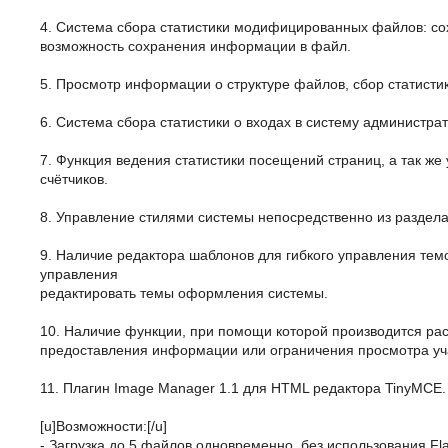
4. Система сбора статистики модифицированных файлов: 
возможность сохранения информации в файл.
5. Просмотр информации о структуре файлов, сбор статист
6. Система сбора статистики о входах в систему администра
7. Функция ведения статистики посещений страниц, а так же
счётчиков.
8. Управление стилями системы непосредственно из раздела 
9. Наличие редактора шаблонов для гибкого управления те
управления
редактировать темы оформления системы.
10. Наличие функции, при помощи которой производится рас
предоставления информации или ограничения просмотра уча
11. Плагин Image Manager 1.1 для HTML редактора TinyMCE.
[u]Возможности:[/u]
- Загрузка до 5 файлов одновременно, без использования Fla