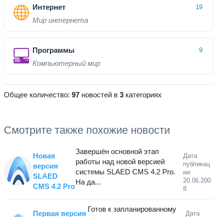
Интернет
19
Мир интернета
Программы
9
Компьютерный мир
Общее количество:
97
новостей в
3
категориях
Смотрите также похожие новости
Завершён основной этап
Новая
Дата
работы над новой версией
публикац
версия
системы SLAED CMS 4.2 Pro.
ии:
SLAED
20.06.200
На да...
CMS 4.2 Pro
8
Готов к запланированному
Первая версия
Дата