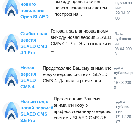
выходу представитель
публикац
нового
нового поколения систем
ии:
поколения
29.04.20
построения...
Open SLAED
08
Готова к запланированному
Стабильная
Дата
выходу новая версия SLAED
публикац
версия
CMS 4.1 Pro. Этап отладки и
ии:
SLAED CMS
08.04.200
...
4.1 Pro
8
Новая
Дата
Представляю Вашему вниманию
публикаци
версия
новую версию системы SLAED
и:
SLAED
CMS 4. Данная версия явля...
16.03.200
CMS 4
8
Представляю Вашему
Новый год с
Дата
внимании новую
публика
новой версией
профессиональную версию
ции:
SLAED CMS
09.12.20
системы SLAED CMS 3.5 ...
3.5 Pro
07