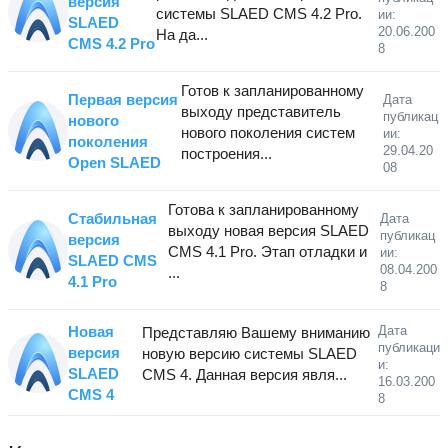
версия
системы SLAED CMS 4.2 Pro.
ии:
SLAED
20.06.200
На да...
CMS 4.2 Pro
8
Готов к запланированному
Первая версия
Дата
выходу представитель
публикац
нового
нового поколения систем
ии:
поколения
29.04.20
построения...
Open SLAED
08
Готова к запланированному
Стабильная
Дата
выходу новая версия SLAED
публикац
версия
CMS 4.1 Pro. Этап отладки и
ии:
SLAED CMS
08.04.200
...
4.1 Pro
8
Новая
Дата
Представляю Вашему вниманию
публикаци
версия
новую версию системы SLAED
и:
SLAED
CMS 4. Данная версия явля...
16.03.200
CMS 4
8