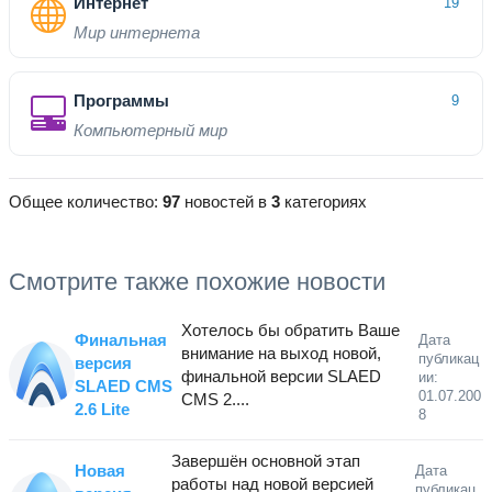
Интернет
19
Мир интернета
Программы
9
Компьютерный мир
Общее количество:
97
новостей в
3
категориях
Смотрите также похожие новости
Хотелось бы обратить Ваше
Финальная
Дата
внимание на выход новой,
публикац
версия
финальной версии SLAED
ии:
SLAED CMS
01.07.200
CMS 2....
2.6 Lite
8
Завершён основной этап
Новая
Дата
работы над новой версией
публикац