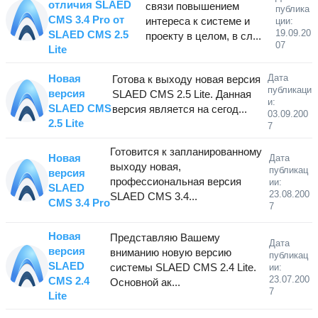
отличия SLAED
связи повышением
публика
CMS 3.4 Pro от
интереса к системе и
ции:
19.09.20
SLAED CMS 2.5
проекту в целом, в сл...
07
Lite
Новая
Дата
Готова к выходу новая версия
публикаци
версия
SLAED CMS 2.5 Lite. Данная
и:
SLAED CMS
версия является на сегод...
03.09.200
2.5 Lite
7
Готовится к запланированному
Новая
Дата
выходу новая,
публикац
версия
профессиональная версия
ии:
SLAED
23.08.200
SLAED CMS 3.4...
CMS 3.4 Pro
7
Новая
Представляю Вашему
Дата
версия
вниманию новую версию
публикац
SLAED
системы SLAED CMS 2.4 Lite.
ии:
23.07.200
CMS 2.4
Основной ак...
7
Lite