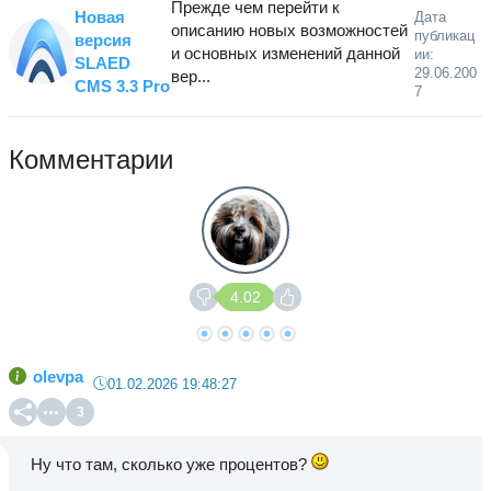
Прежде чем перейти к
Новая
Дата
описанию новых возможностей
публикац
версия
и основных изменений данной
ии:
SLAED
29.06.200
вер...
CMS 3.3 Pro
7
Комментарии
4.02
olevpa
01.02.2026 19:48:27
3
Ну что там, сколько уже процентов?